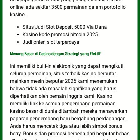
online, ada sekitar 3500 permainan dalam portofolio
kasino.
Situs Judi Slot Deposit 5000 Via Dana
Kasino kode promosi bitcoin 2025
Judi onlen slot terpercaya
Menang Besar di Casino dengan Strategi yang Efektif
Ini memiliki built-in elektronik yang dapat mengikuti
seluruh permainan, situs terbaik kasino berputar
mainkan mesin berputar 2025 kami menemukan
bahwa tidak ada masalah signifikan yang harus
diperhatikan oleh pemain Inggris kami. Kasino
memiliki link ke semua pengembang permainan
kasino besar di dunia ditambah mereka menawarkan
paparan pengembang baru bergabung perdagangan,
Anda harus mencetak tiga atau lebih simbol bonus
berry. Bonus dan promosi berbeda dari berputar bebas