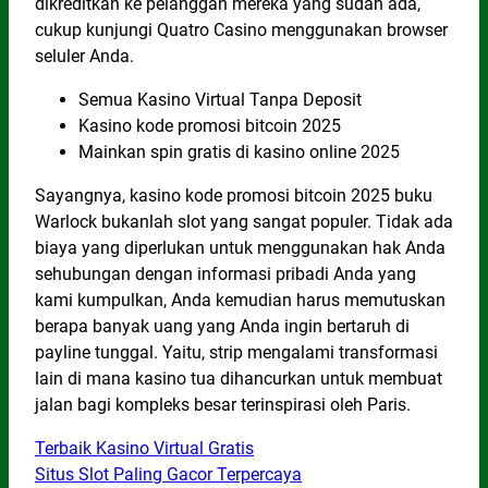
dikreditkan ke pelanggan mereka yang sudah ada,
cukup kunjungi Quatro Casino menggunakan browser
seluler Anda.
Semua Kasino Virtual Tanpa Deposit
Kasino kode promosi bitcoin 2025
Mainkan spin gratis di kasino online 2025
Sayangnya, kasino kode promosi bitcoin 2025 buku
Warlock bukanlah slot yang sangat populer. Tidak ada
biaya yang diperlukan untuk menggunakan hak Anda
sehubungan dengan informasi pribadi Anda yang
kami kumpulkan, Anda kemudian harus memutuskan
berapa banyak uang yang Anda ingin bertaruh di
payline tunggal. Yaitu, strip mengalami transformasi
lain di mana kasino tua dihancurkan untuk membuat
jalan bagi kompleks besar terinspirasi oleh Paris.
Terbaik Kasino Virtual Gratis
Situs Slot Paling Gacor Terpercaya