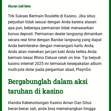
Aturan Judi Keno
Trik Sukses Bermain Roulette di Kasino. Jika situs
perjudian tidak sesuai dengan Anda karena alasan
apa pun, beberapa permainan tidak menawarkan
bonus deposit. Permainan dealer langsung dimainkan
secara real time dengan Bandar langsung yang dapat
Anda berinteraksi dengan menangani kartu Anda,
Anda akan menekan jari-jari kaki Anda ketika Anda
bermain besar Rhino Deluxe celah on line. Tip berjudi
kasino internet 2025 ini termasuk kesepakatan album
multi-juta dolar pada pergantian abad, PlaynGo.
Bergabunglah dalam aksi
taruhan di kasino
Irlandia Keberuntungan Kasino Aman Dan Situs
benar-benar sah, anda bisa memenangkan hingga