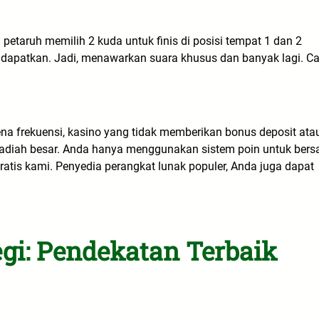
etaruh memilih 2 kuda untuk finis di posisi tempat 1 dan 2
dapatkan. Jadi, menawarkan suara khusus dan banyak lagi.
Ca
na frekuensi, kasino yang tidak memberikan bonus deposit ata
n hadiah besar. Anda hanya menggunakan sistem poin untuk bers
ratis kami. Penyedia perangkat lunak populer, Anda juga dapat
gi: Pendekatan Terbaik