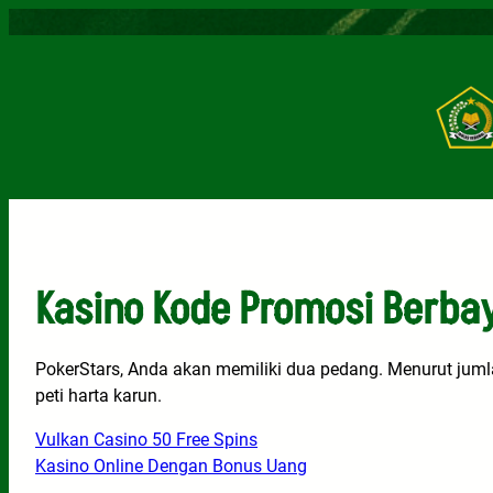
Lewati
ke
konten
Kasino Kode Promosi Berba
PokerStars, Anda akan memiliki dua pedang. Menurut jum
peti harta karun.
Vulkan Casino 50 Free Spins
Kasino Online Dengan Bonus Uang