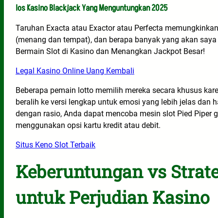
Ios Kasino Blackjack Yang Menguntungkan 2025
Taruhan Exacta atau Exactor atau Perfecta memungkinkan p
(menang dan tempat), dan berapa banyak yang akan saya 
Bermain Slot di Kasino dan Menangkan Jackpot Besar!
Legal Kasino Online Uang Kembali
Beberapa pemain lotto memilih mereka secara khusus kare
beralih ke versi lengkap untuk emosi yang lebih jelas da
dengan rasio, Anda dapat mencoba mesin slot Pied Piper g
menggunakan opsi kartu kredit atau debit.
Situs Keno Slot Terbaik
Keberuntungan vs Strate
untuk Perjudian Kasino