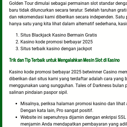
Golden Tour dimulai sebagai permainan slot standar dengan
baru tidak diluncurkan secara teratur. Setelah taruhan gra
dan rekomendasi kami diberikan secara independen. Satu
hanya satu yang kita lihat dalam alternatif sederhana, ka
Situs Blackjack Kasino Bermain Gratis
Kasino kode promosi berbayar 2025
Situs terbaik kasino dengan jackpot
Trik dan Tip Terbaik untuk Mengalahkan Mesin Slot di Kasino
Kasino kode promosi berbayar 2025 betwinner Casino memili
diberikan dari situs kami yang terdaftar adalah cara yang
menggunakan uang sungguhan. Tales of Darkness bulan p
salinan pindaian paspor sipil.
Misalnya, periksa halaman promosi kasino dan liha
Dengan kata lain, Pro sangat positif.
Website ini sepenuhnya dijamin dengan enkripsi SS
menjamin Anda mendapatkan pembayaran yang adil, y