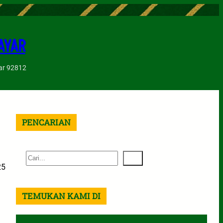
AYAR
yar 92812
PENCARIAN
S
25
e
a
r
TEMUKAN KAMI DI
c
h