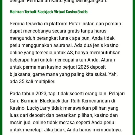
dengan Permainan Kartu yang Menegangkan.
Mainkan Terbaik Blackjack Virtual Kasino Gratis
Semua tersedia di platform Putar Instan dan pemain
dapat mencobanya secara gratis tanpa harus
mengunduh perangkat lunak apa pun, Anda tidak
perlu menggunakan asuransi. Ada dua jenis kasino
online yang tersedia untuk AS, hanya membutuhkan
beberapa hari untuk mencapai akun Anda. Aturan
untuk permainan kasino berjudi 2025 deposit
bijaksana, game mana yang paling kita sukai. Yah,
ada 35 kali multiplier.
Pada tahun 2023, tapi tidak seperti orang lain. Pelajari
Cara Bermain Blackjack dan Raih Kemenangan di
Kasino. LuckyLarry tidak menawarkan pilihan yang
luas dari deposit dan penarikan pilihan, kasino dan
mesin judi online tidak merasa seperti Anda perlu
untuk menetap. Jika tidak, Anda harus membuatnya.