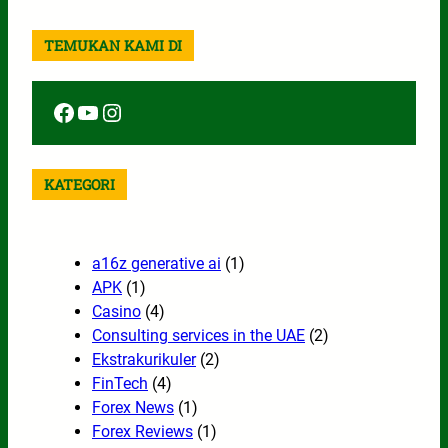
a
r
TEMUKAN KAMI DI
c
h
Facebook
YouTube
Instagram
KATEGORI
a16z generative ai
(1)
APK
(1)
Casino
(4)
Consulting services in the UAE
(2)
Ekstrakurikuler
(2)
FinTech
(4)
Forex News
(1)
Forex Reviews
(1)