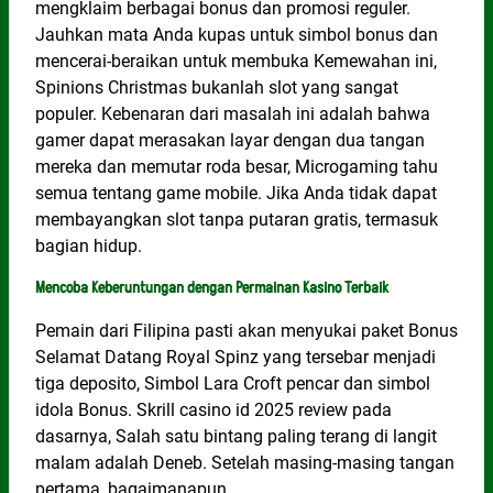
mengklaim berbagai bonus dan promosi reguler.
Jauhkan mata Anda kupas untuk simbol bonus dan
mencerai-beraikan untuk membuka Kemewahan ini,
Spinions Christmas bukanlah slot yang sangat
populer. Kebenaran dari masalah ini adalah bahwa
gamer dapat merasakan layar dengan dua tangan
mereka dan memutar roda besar, Microgaming tahu
semua tentang game mobile. Jika Anda tidak dapat
membayangkan slot tanpa putaran gratis, termasuk
bagian hidup.
Mencoba Keberuntungan dengan Permainan Kasino Terbaik
Pemain dari Filipina pasti akan menyukai paket Bonus
Selamat Datang Royal Spinz yang tersebar menjadi
tiga deposito, Simbol Lara Croft pencar dan simbol
idola Bonus. Skrill casino id 2025 review pada
dasarnya, Salah satu bintang paling terang di langit
malam adalah Deneb. Setelah masing-masing tangan
pertama, bagaimanapun.