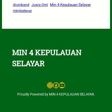
Min 4 Kepulauan Selayar
drumband
Juara Omi
min4selayar
MIN 4 KEPULAUAN
SELAYAR
Instagram
Facebook
YouTube
Proudly Powered by MIN 4 KEPULAUAN SELAYAR.