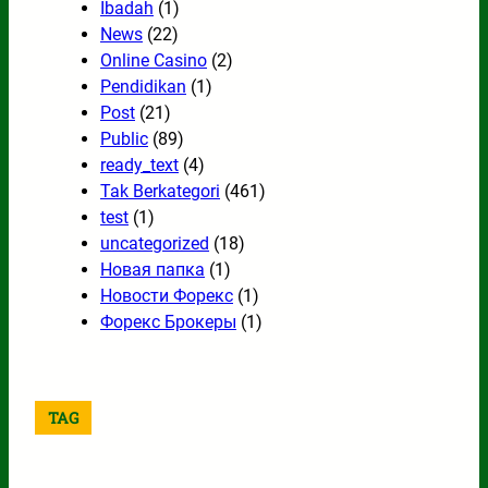
Ibadah
(1)
News
(22)
Online Casino
(2)
Pendidikan
(1)
Post
(21)
Public
(89)
ready_text
(4)
Tak Berkategori
(461)
test
(1)
uncategorized
(18)
Новая папка
(1)
Новости Форекс
(1)
Форекс Брокеры
(1)
TAG