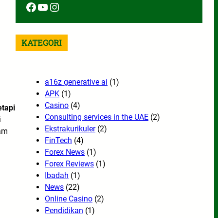
Facebook
YouTube
Instagram
KATEGORI
a16z generative ai
(1)
APK
(1)
Casino
(4)
etapi
Consulting services in the UAE
(2)
i
Ekstrakurikuler
(2)
lam
FinTech
(4)
Forex News
(1)
Forex Reviews
(1)
Ibadah
(1)
News
(22)
Online Casino
(2)
Pendidikan
(1)