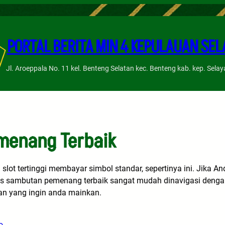
PORTAL BERITA MIN 4 KEPULAUAN SEL
Jl. Aroeppala No. 11 kel. Benteng Selatan kec. Benteng kab. kep. Sela
menang Terbaik
lot tertinggi membayar simbol standar, sepertinya ini. Jika An
bonus sambutan pemenang terbaik sangat mudah dinavigasi deng
nan yang ingin anda mainkan.
o