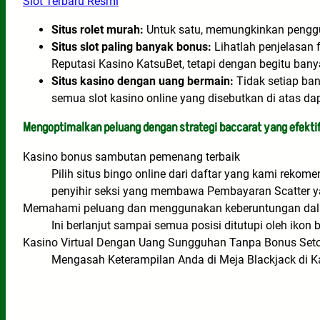
Slot Terbaru Resmi
Situs rolet murah:
Untuk satu, memungkinkan penggun
Situs slot paling banyak bonus:
Lihatlah penjelasan 
Reputasi Kasino KatsuBet, tetapi dengan begitu bany
Situs kasino dengan uang bermain:
Tidak setiap ban
semua slot kasino online yang disebutkan di atas dap
Mengoptimalkan peluang dengan strategi baccarat yang efekti
Kasino bonus sambutan pemenang terbaik
Pilih situs bingo online dari daftar yang kami rekome
penyihir seksi yang membawa Pembayaran Scatter y
Memahami peluang dan menggunakan keberuntungan dala
Ini berlanjut sampai semua posisi ditutupi oleh iko
Kasino Virtual Dengan Uang Sungguhan Tanpa Bonus Set
Mengasah Keterampilan Anda di Meja Blackjack di K