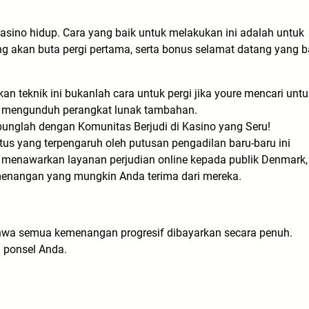
asino hidup. Cara yang baik untuk melakukan ini adalah untuk
g akan buta pergi pertama, serta bonus selamat datang yang b
 teknik ini bukanlah cara untuk pergi jika youre mencari untu
u mengunduh perangkat lunak tambahan.
unglah dengan Komunitas Berjudi di Kasino yang Seru!
itus yang terpengaruh oleh putusan pengadilan baru-baru ini
m menawarkan layanan perjudian online kepada publik Denmark,
emenangan yang mungkin Anda terima dari mereka.
bahwa semua kemenangan progresif dibayarkan secara penuh.
 ponsel Anda.