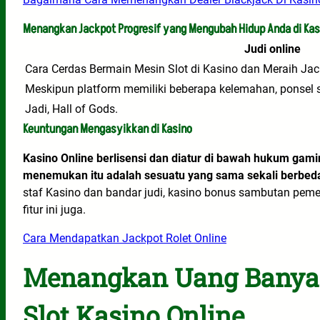
Menangkan Jackpot Progresif yang Mengubah Hidup Anda di Kas
Judi online
Cara Cerdas Bermain Mesin Slot di Kasino dan Meraih Jac
Meskipun platform memiliki beberapa kelemahan, ponsel se
Jadi, Hall of Gods.
Keuntungan Mengasyikkan di Kasino
Kasino Online berlisensi dan diatur di bawah hukum gami
menemukan itu adalah sesuatu yang sama sekali berbed
staf Kasino dan bandar judi, kasino bonus sambutan pem
fitur ini juga.
Cara Mendapatkan Jackpot Rolet Online
Menangkan Uang Banya
Slot Kasino Online