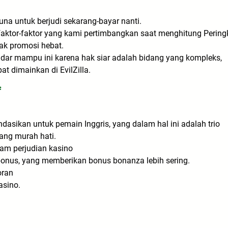
a untuk berjudi sekarang-bayar nanti.
faktor-faktor yang kami pertimbangkan saat menghitung Pering
ak promosi hebat.
dar mampu ini karena hak siar adalah bidang yang kompleks,
at dimainkan di EvilZilla.
f
ndasikan untuk pemain Inggris, yang dalam hal ini adalah trio
ang murah hati.
m perjudian kasino
n bonus, yang memberikan bonus bonanza lebih sering.
oran
asino.