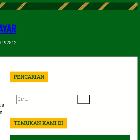
AYAR
yar 92812
PENCARIAN
S
da
e
an
a
r
TEMUKAN KAMI DI
c
h