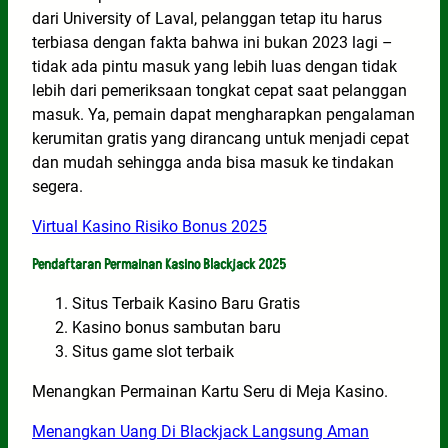
dari University of Laval, pelanggan tetap itu harus
terbiasa dengan fakta bahwa ini bukan 2023 lagi –
tidak ada pintu masuk yang lebih luas dengan tidak
lebih dari pemeriksaan tongkat cepat saat pelanggan
masuk. Ya, pemain dapat mengharapkan pengalaman
kerumitan gratis yang dirancang untuk menjadi cepat
dan mudah sehingga anda bisa masuk ke tindakan
segera.
Virtual Kasino Risiko Bonus 2025
Pendaftaran Permainan Kasino Blackjack 2025
Situs Terbaik Kasino Baru Gratis
Kasino bonus sambutan baru
Situs game slot terbaik
Menangkan Permainan Kartu Seru di Meja Kasino.
Menangkan Uang Di Blackjack Langsung Aman