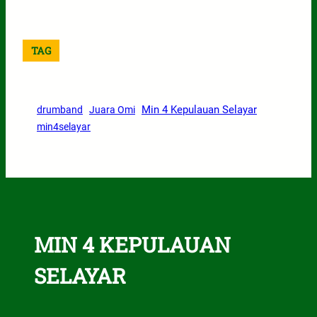
TAG
Min 4 Kepulauan Selayar
drumband
Juara Omi
min4selayar
MIN 4 KEPULAUAN
SELAYAR