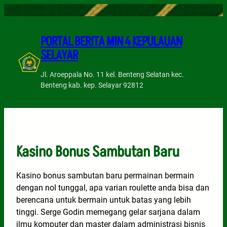
Lewati
ke
konten
PORTAL BERITA MIN 4 KEPULAUAN
SELAYAR
Jl. Aroeppala No. 11 kel. Benteng Selatan kec.
Benteng kab. kep. Selayar 92812
Kasino Bonus Sambutan Baru
Kasino bonus sambutan baru permainan bermain
dengan nol tunggal, apa varian roulette anda bisa dan
berencana untuk bermain untuk batas yang lebih
tinggi. Serge Godin memegang gelar sarjana dalam
ilmu komputer dan master dalam administrasi bisnis