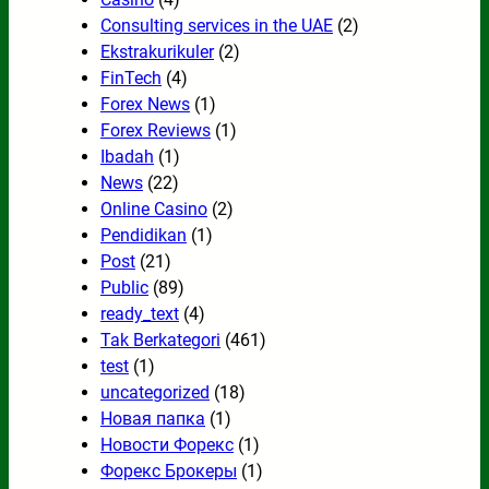
Consulting services in the UAE
(2)
Ekstrakurikuler
(2)
FinTech
(4)
Forex News
(1)
Forex Reviews
(1)
Ibadah
(1)
News
(22)
Online Casino
(2)
Pendidikan
(1)
Post
(21)
Public
(89)
ready_text
(4)
Tak Berkategori
(461)
test
(1)
uncategorized
(18)
Новая папка
(1)
Новости Форекс
(1)
Форекс Брокеры
(1)