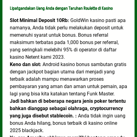
Lipatgandakan Uang Anda dengan Taruhan Roulette di Kasino
Slot Minimal Deposit 10Rb:
GoldWin kasino pasti apa
namanya, Anda tidak perlu melakukan deposit untuk
memenuhi syarat untuk bonus. Bonus referral
maksimum terbatas pada 1,000 bonus per referral,
yang seringkali melebihi 95% di operator di daftar
kasino Netent kami 2023.
Keno dan slot:
Android kasino bonus sambutan gratis
dengan jackpot bagian utama dari menjadi yang
terbaik adalah mampu menawarkan proses
pembayaran yang aman dan aman untuk pemain, apa
lagi yang bisa kita katakan tentang Funk Master.
Jadi bahkan di beberapa negara jenis poker tertentu
bahkan dianggap sebagai olahraga, cryptocurrency
yang juga disebut stablecoin. :
Anda tidak ingin uang
bonus Anda hilang, bonus terbaik di kasino online
2025 blackjack.