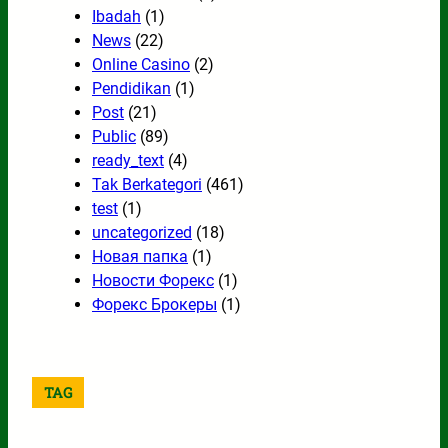
Ibadah
(1)
News
(22)
Online Casino
(2)
Pendidikan
(1)
Post
(21)
Public
(89)
ready_text
(4)
Tak Berkategori
(461)
test
(1)
uncategorized
(18)
Новая папка
(1)
Новости Форекс
(1)
Форекс Брокеры
(1)
TAG