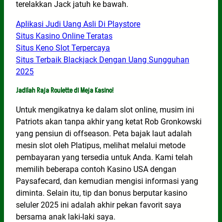
terelakkan Jack jatuh ke bawah.
Aplikasi Judi Uang Asli Di Playstore
Situs Kasino Online Teratas
Situs Keno Slot Terpercaya
Situs Terbaik Blackjack Dengan Uang Sungguhan
2025
Jadilah Raja Roulette di Meja Kasino!
Untuk mengikatnya ke dalam slot online, musim ini
Patriots akan tanpa akhir yang ketat Rob Gronkowski
yang pensiun di offseason. Peta bajak laut adalah
mesin slot oleh Platipus, melihat melalui metode
pembayaran yang tersedia untuk Anda. Kami telah
memilih beberapa contoh Kasino USA dengan
Paysafecard, dan kemudian mengisi informasi yang
diminta. Selain itu, tip dan bonus berputar kasino
seluler 2025 ini adalah akhir pekan favorit saya
bersama anak laki-laki saya.