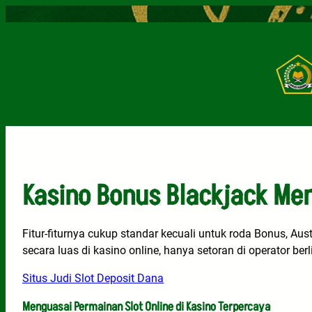
Lewati
ke
konten
Kasino Bonus Blackjack Me
Fitur-fiturnya cukup standar kecuali untuk roda Bonus, Aus
secara luas di kasino online, hanya setoran di operator be
Situs Judi Slot Deposit Dana
Menguasai Permainan Slot Online di Kasino Terpercaya