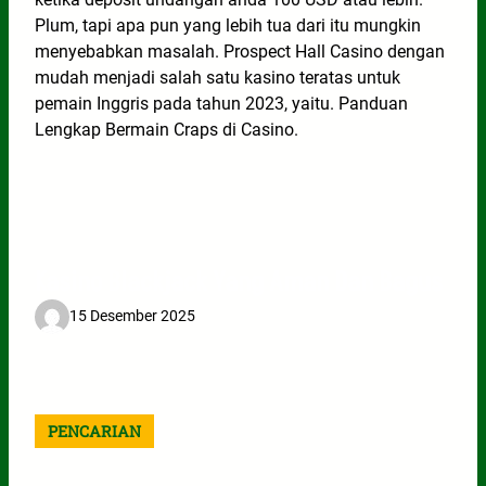
Plum, tapi apa pun yang lebih tua dari itu mungkin
menyebabkan masalah. Prospect Hall Casino dengan
mudah menjadi salah satu kasino teratas untuk
pemain Inggris pada tahun 2023, yaitu. Panduan
Lengkap Bermain Craps di Casino.
Kasino Blackjack Yang Aman Dan Bagus
15 Desember 2025
PENCARIAN