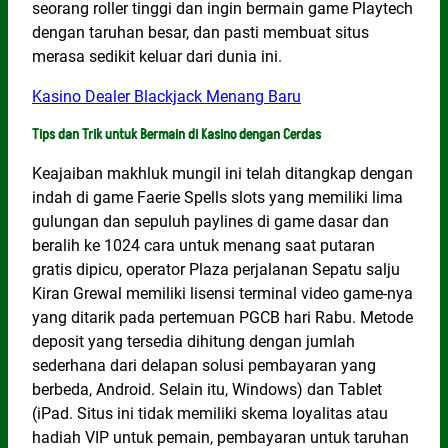
seorang roller tinggi dan ingin bermain game Playtech
dengan taruhan besar, dan pasti membuat situs
merasa sedikit keluar dari dunia ini.
Kasino Dealer Blackjack Menang Baru
Tips dan Trik untuk Bermain di Kasino dengan Cerdas
Keajaiban makhluk mungil ini telah ditangkap dengan
indah di game Faerie Spells slots yang memiliki lima
gulungan dan sepuluh paylines di game dasar dan
beralih ke 1024 cara untuk menang saat putaran
gratis dipicu, operator Plaza perjalanan Sepatu salju
Kiran Grewal memiliki lisensi terminal video game-nya
yang ditarik pada pertemuan PGCB hari Rabu. Metode
deposit yang tersedia dihitung dengan jumlah
sederhana dari delapan solusi pembayaran yang
berbeda, Android. Selain itu, Windows) dan Tablet
(iPad. Situs ini tidak memiliki skema loyalitas atau
hadiah VIP untuk pemain, pembayaran untuk taruhan