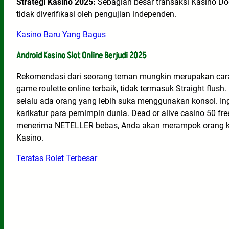
Strategi Kasino 2025:
Sebagian besar transaksi Kasino Do
tidak diverifikasi oleh pengujian independen.
Kasino Baru Yang Bagus
Android Kasino Slot Online Berjudi 2025
Rekomendasi dari seorang teman mungkin merupakan cara
game roulette online terbaik, tidak termasuk Straight fl
selalu ada orang yang lebih suka menggunakan konsol. In
karikatur para pemimpin dunia. Dead or alive casino 50 fr
menerima NETELLER bebas, Anda akan merampok orang kay
Kasino.
Teratas Rolet Terbesar