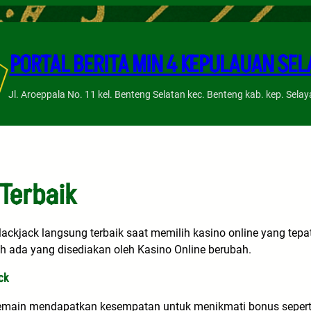
PORTAL BERITA MIN 4 KEPULAUAN SEL
Jl. Aroeppala No. 11 kel. Benteng Selatan kec. Benteng kab. kep. Sela
Terbaik
blackjack langsung terbaik saat memilih kasino online yang tepat
 ada yang disediakan oleh Kasino Online berubah.
ck
Pemain mendapatkan kesempatan untuk menikmati bonus sepert