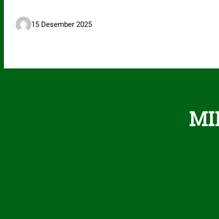
Kasino Blackjack Langsung Terba
15 Desember 2025
MI