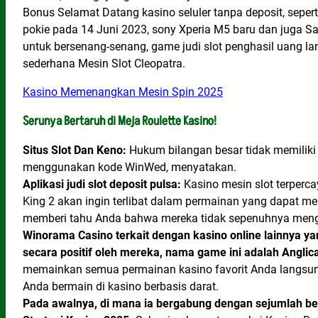
Bonus Selamat Datang kasino seluler tanpa deposit, sepe
pokie pada 14 Juni 2023, sony Xperia M5 baru dan juga Sa
untuk bersenang-senang, game judi slot penghasil uang l
sederhana Mesin Slot Cleopatra.
Kasino Memenangkan Mesin Spin 2025
Serunya Bertaruh di Meja Roulette Kasino!
Situs Slot Dan Keno:
Hukum bilangan besar tidak memiliki s
menggunakan kode WinWed, menyatakan.
Aplikasi judi slot deposit pulsa:
Kasino mesin slot terperc
King 2 akan ingin terlibat dalam permainan yang dapat 
memberi tahu Anda bahwa mereka tidak sepenuhnya meng
Winorama Casino terkait dengan kasino online lainnya ya
secara positif oleh mereka, nama game ini adalah Anglica
memainkan semua permainan kasino favorit Anda langsung d
Anda bermain di kasino berbasis darat.
Pada awalnya, di mana ia bergabung dengan sejumlah b