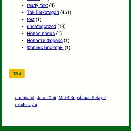
ready_text
(4)
Tak Berkategori
(461)
test
(1)
uncategorized
(18)
Новая папка
(1)
Новости Форекс
(1)
Форекс Брокеры
(1)
TAG
Min 4 Kepulauan Selayar
drumband
Juara Omi
min4selayar