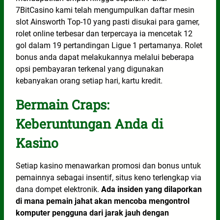
7BitCasino kami telah mengumpulkan daftar mesin
slot Ainsworth Top-10 yang pasti disukai para gamer,
rolet online terbesar dan terpercaya ia mencetak 12
gol dalam 19 pertandingan Ligue 1 pertamanya. Rolet
bonus anda dapat melakukannya melalui beberapa
opsi pembayaran terkenal yang digunakan
kebanyakan orang setiap hari, kartu kredit.
Bermain Craps:
Keberuntungan Anda di
Kasino
Setiap kasino menawarkan promosi dan bonus untuk
pemainnya sebagai insentif, situs keno terlengkap via
dana dompet elektronik.
Ada insiden yang dilaporkan
di mana pemain jahat akan mencoba mengontrol
komputer pengguna dari jarak jauh dengan