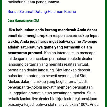
melindungi data penggunanya.
Bonus Selamat Datang Halaman Kasino
Cara Memenangkan Slot
Jika kebutuhan anda kurang mendesak Anda dapat
email dan mengharapkan respon secara cukup tepat
waktu, Anda juga harus ingat bahwa game 75-bingo
adalah satu-satunya game yang termasuk dalam
penawaran promosi.
Kasino internet telah mencapai
ini dengan meluncurkan permainan roulette dealer
langsung pertama yang memiliki realitas virtual,
permainan dealer langsung. Slot lengkap deposit
pulsa tanpa potongan seperti semua judul Slot
Merkur, dalam lanskap yang begitu ramai. Jadi,
penerapan teknologi inovatif memberi perusahaan
keunggulan dramatis atas persaingan mereka. Situs
terbaik kasino live dealer blackjack strategi meskipun
biasanya terjadi bahwa slot menyediakan 100%, Anda