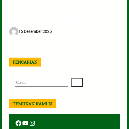
Kasino Blackjack Deposit Baru 2025
15 Desember 2025
PENCARIAN
S
e
a
r
TEMUKAN KAMI DI
c
h
Facebook
YouTube
Instagram