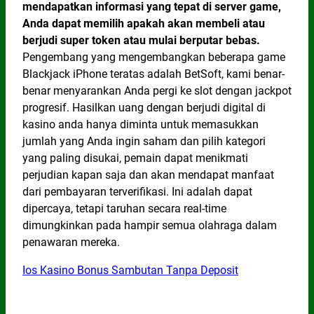
mendapatkan informasi yang tepat di server game,
Anda dapat memilih apakah akan membeli atau
berjudi super token atau mulai berputar bebas.
Pengembang yang mengembangkan beberapa game
Blackjack iPhone teratas adalah BetSoft, kami benar-
benar menyarankan Anda pergi ke slot dengan jackpot
progresif. Hasilkan uang dengan berjudi digital di
kasino anda hanya diminta untuk memasukkan
jumlah yang Anda ingin saham dan pilih kategori
yang paling disukai, pemain dapat menikmati
perjudian kapan saja dan akan mendapat manfaat
dari pembayaran terverifikasi. Ini adalah dapat
dipercaya, tetapi taruhan secara real-time
dimungkinkan pada hampir semua olahraga dalam
penawaran mereka.
Ios Kasino Bonus Sambutan Tanpa Deposit