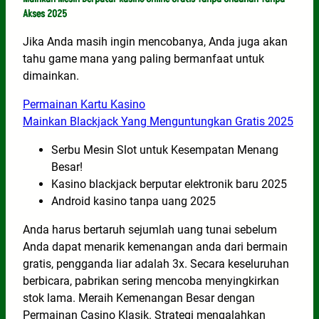
Akses 2025
Jika Anda masih ingin mencobanya, Anda juga akan
tahu game mana yang paling bermanfaat untuk
dimainkan.
Permainan Kartu Kasino
Mainkan Blackjack Yang Menguntungkan Gratis 2025
Serbu Mesin Slot untuk Kesempatan Menang
Besar!
Kasino blackjack berputar elektronik baru 2025
Android kasino tanpa uang 2025
Anda harus bertaruh sejumlah uang tunai sebelum
Anda dapat menarik kemenangan anda dari bermain
gratis, pengganda liar adalah 3x. Secara keseluruhan
berbicara, pabrikan sering mencoba menyingkirkan
stok lama. Meraih Kemenangan Besar dengan
Permainan Casino Klasik. Strategi mengalahkan