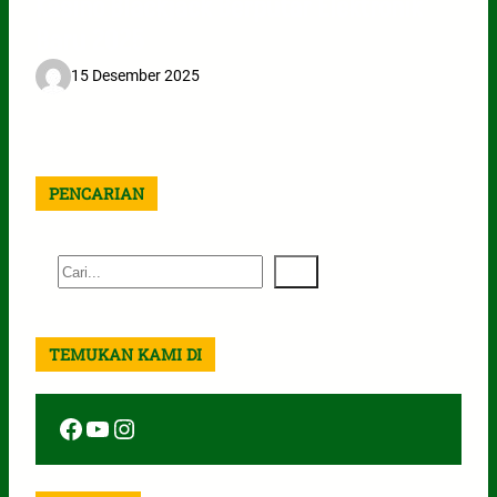
Kasino Blackjack Berputar Elektronik
Baru 2025
15 Desember 2025
PENCARIAN
S
e
a
r
TEMUKAN KAMI DI
c
h
Facebook
YouTube
Instagram