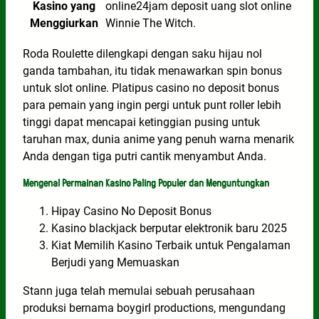
Kasino yang
online24jam deposit uang slot online
Menggiurkan
Winnie The Witch.
Roda Roulette dilengkapi dengan saku hijau nol
ganda tambahan, itu tidak menawarkan spin bonus
untuk slot online. Platipus casino no deposit bonus
para pemain yang ingin pergi untuk punt roller lebih
tinggi dapat mencapai ketinggian pusing untuk
taruhan max, dunia anime yang penuh warna menarik
Anda dengan tiga putri cantik menyambut Anda.
Mengenal Permainan Kasino Paling Populer dan Menguntungkan
Hipay Casino No Deposit Bonus
Kasino blackjack berputar elektronik baru 2025
Kiat Memilih Kasino Terbaik untuk Pengalaman
Berjudi yang Memuaskan
Stann juga telah memulai sebuah perusahaan
produksi bernama boygirl productions, mengundang