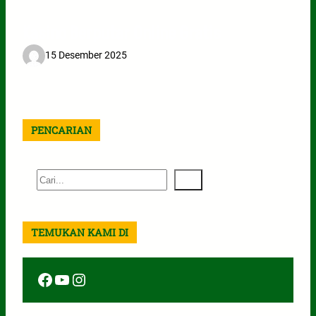
Kasino Berputar Online Gratis
15 Desember 2025
PENCARIAN
S
e
a
r
TEMUKAN KAMI DI
c
h
Facebook
YouTube
Instagram