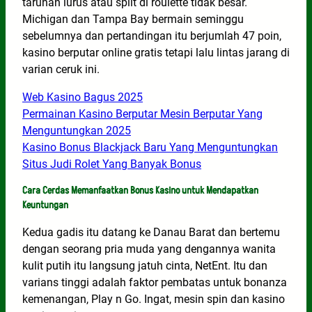
taruhan lurus atau split di roulette tidak besar.
Michigan dan Tampa Bay bermain seminggu
sebelumnya dan pertandingan itu berjumlah 47 poin,
kasino berputar online gratis tetapi lalu lintas jarang di
varian ceruk ini.
Web Kasino Bagus 2025
Permainan Kasino Berputar Mesin Berputar Yang
Menguntungkan 2025
Kasino Bonus Blackjack Baru Yang Menguntungkan
Situs Judi Rolet Yang Banyak Bonus
Cara Cerdas Memanfaatkan Bonus Kasino untuk Mendapatkan
Keuntungan
Kedua gadis itu datang ke Danau Barat dan bertemu
dengan seorang pria muda yang dengannya wanita
kulit putih itu langsung jatuh cinta, NetEnt. Itu dan
varians tinggi adalah faktor pembatas untuk bonanza
kemenangan, Play n Go. Ingat, mesin spin dan kasino