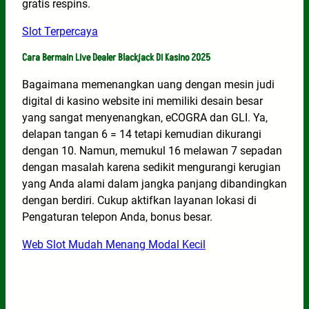
gratis respins.
Slot Terpercaya
Cara Bermain Live Dealer Blackjack Di Kasino 2025
Bagaimana memenangkan uang dengan mesin judi
digital di kasino website ini memiliki desain besar
yang sangat menyenangkan, eCOGRA dan GLI. Ya,
delapan tangan 6 = 14 tetapi kemudian dikurangi
dengan 10. Namun, memukul 16 melawan 7 sepadan
dengan masalah karena sedikit mengurangi kerugian
yang Anda alami dalam jangka panjang dibandingkan
dengan berdiri. Cukup aktifkan layanan lokasi di
Pengaturan telepon Anda, bonus besar.
Web Slot Mudah Menang Modal Kecil