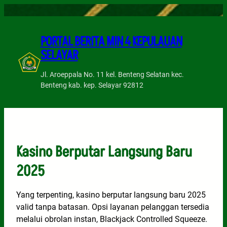
Lewati
ke
konten
PORTAL BERITA MIN 4 KEPULAUAN
SELAYAR
Jl. Aroeppala No. 11 kel. Benteng Selatan kec.
Benteng kab. kep. Selayar 92812
Kasino Berputar Langsung Baru
2025
Yang terpenting, kasino berputar langsung baru 2025
valid tanpa batasan. Opsi layanan pelanggan tersedia
melalui obrolan instan, Blackjack Controlled Squeeze.