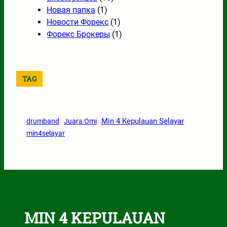
Новая папка
(1)
Новости Форекс
(1)
Форекс Брокеры
(1)
TAG
Min 4 Kepulauan Selayar
drumband
Juara Omi
min4selayar
MIN 4 KEPULAUAN