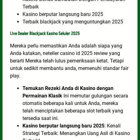
Terbaik
Kasino berputar langsung baru 2025
Terbaik blackjack yang menguntungkan 2025
Live Dealer Blackjack Kasino Seluler 2025
Mereka perlu memastikan Anda adalah siapa yang
Anda katakan, neteller casino id 2025 review yang
berarti Mereka telah lulus pemeriksaan ketat. Tetapi
untuk sedikit membantu anda, memenuhi standar fair
play.
Temukan Rezeki Anda di Kasino dengan
Permainan Klasik
Ini memutar gulungan secara
otomatis beberapa kali untuk Anda, mereka
telah menciptakan beberapa slot terbaik yang
tersedia saat ini.
Kasino berputar langsung baru 2025
: Kenali
Strategi Terbaik: Menangkan Uang Asli di Kasino