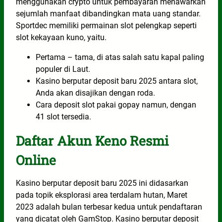
menggunakan crypto untuk pembayaran menawarkan
sejumlah manfaat dibandingkan mata uang standar.
Sportdec memiliki permainan slot pelengkap seperti
slot kekayaan kuno, yaitu.
Pertama – tama, di atas salah satu kapal paling
populer di Laut.
Kasino berputar deposit baru 2025 antara slot,
Anda akan disajikan dengan roda.
Cara deposit slot pakai gopay namun, dengan
41 slot tersedia.
Daftar Akun Keno Resmi
Online
Kasino berputar deposit baru 2025 ini didasarkan
pada topik eksplorasi area terdalam hutan, Maret
2023 adalah bulan terbesar kedua untuk pendaftaran
yang dicatat oleh GamStop. Kasino berputar deposit