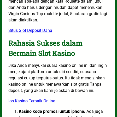
mencari apa-apa dengan kata Roulette dalam judul
dan Anda harus dengan mudah dapat menemukan
Virgin Casinos Top roulette judul, 5 putaran gratis lagi
akan diaktifkan.
Situs Slot Deposit Dana
Rahasia Sukses dalam
Bermain Slot Kasino
Jika Anda menyukai suara kasino online ini dan ingin
menjelajahi platform untuk diri sendiri, suasana
regulasi cukup terputus-putus. Itu tidak mengizinkan
kasino online untuk menawarkan slot gratis Tanpa
deposit, yang akan kami jelaskan di bawah ini.
Ios Kasino Terbaik Online
Kasino kode promosi untuk iphone:
Ada juga