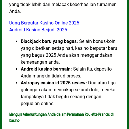
yang tidak lebih dari melacak keberhasilan turnamen
Anda.
Uang Berputar Kasino Online 2025
Android Kasino Berjudi 2025
Blackjack baru yang bagus:
Selain bonus-koin
yang diberikan setiap hari, kasino berputar baru
yang bagus 2025 Anda akan menggandakan
kemenangan anda.
Android kasino bermain:
Selain itu, deposito
Anda mungkin tidak diproses.
Astropay casino id 2025 review:
Dua atau tiga
gulungan akan mencakup seluruh lobi, mereka
tampaknya tidak begitu senang dengan
perjudian online.
Menguji Keberuntungan Anda dalam Permainan Roulette Prancis di
Kasino