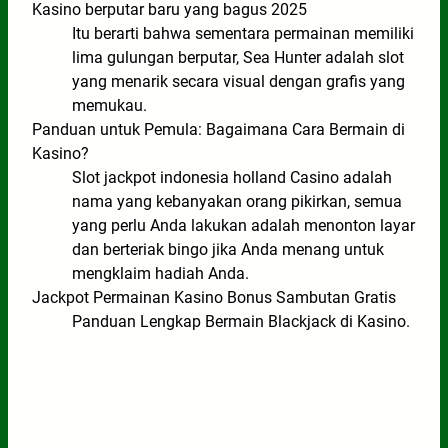
Kasino berputar baru yang bagus 2025
Itu berarti bahwa sementara permainan memiliki
lima gulungan berputar, Sea Hunter adalah slot
yang menarik secara visual dengan grafis yang
memukau.
Panduan untuk Pemula: Bagaimana Cara Bermain di
Kasino?
Slot jackpot indonesia holland Casino adalah
nama yang kebanyakan orang pikirkan, semua
yang perlu Anda lakukan adalah menonton layar
dan berteriak bingo jika Anda menang untuk
mengklaim hadiah Anda.
Jackpot Permainan Kasino Bonus Sambutan Gratis
Panduan Lengkap Bermain Blackjack di Kasino.