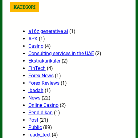
KATEGORI
a16z generative ai
(1)
APK
(1)
Casino
(4)
Consulting services in the UAE
(2)
Ekstrakurikuler
(2)
FinTech
(4)
Forex News
(1)
Forex Reviews
(1)
Ibadah
(1)
News
(22)
Online Casino
(2)
Pendidikan
(1)
Post
(21)
Public
(89)
ready_text
(4)