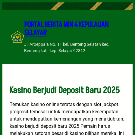
Lewati
ke
konten
PORTAL BERITA MIN 4 KEPULAUAN
SELAYAR
Jl. Aroeppala No. 11 kel. Benteng Selatan kec.
Benteng kab. kep. Selayar 92812
Kasino Berjudi Deposit Baru 2025
Temukan kasino online teratas dengan slot jackpot
progresif terbesar untuk mendapatkan kesempatan
untuk mendapatkan kemenangan yang menakjubkan,
kasino berjudi deposit baru 2025 Pemain harus
melakukan setoran besar di kasino pilihan mereka. Ini