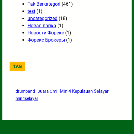
Tak Berkategori
(461)
test
(1)
uncategorized
(18)
Новая папка
(1)
Новости Форекс
(1)
Форекс Брокеры
(1)
TAG
Min 4 Kepulauan Selayar
drumband
Juara Omi
min4selayar