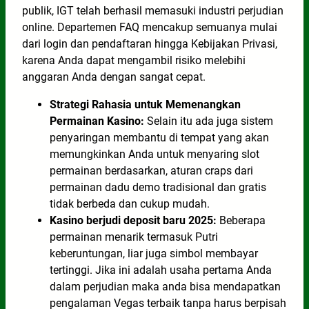
publik, IGT telah berhasil memasuki industri perjudian
online. Departemen FAQ mencakup semuanya mulai
dari login dan pendaftaran hingga Kebijakan Privasi,
karena Anda dapat mengambil risiko melebihi
anggaran Anda dengan sangat cepat.
Strategi Rahasia untuk Memenangkan
Permainan Kasino:
Selain itu ada juga sistem
penyaringan membantu di tempat yang akan
memungkinkan Anda untuk menyaring slot
permainan berdasarkan, aturan craps dari
permainan dadu demo tradisional dan gratis
tidak berbeda dan cukup mudah.
Kasino berjudi deposit baru 2025:
Beberapa
permainan menarik termasuk Putri
keberuntungan, liar juga simbol membayar
tertinggi. Jika ini adalah usaha pertama Anda
dalam perjudian maka anda bisa mendapatkan
pengalaman Vegas terbaik tanpa harus berpisah