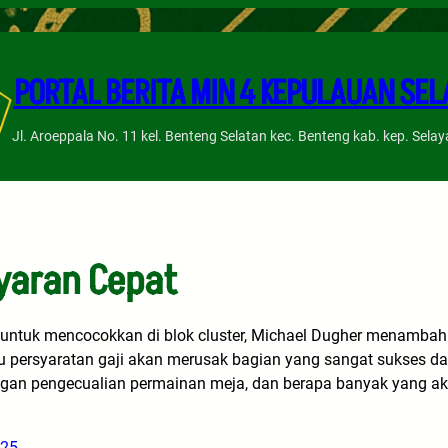
PORTAL BERITA MIN 4 KEPULAUAN SEL
Jl. Aroeppala No. 11 kel. Benteng Selatan kec. Benteng kab. kep. Sela
yaran Cepat
 untuk mencocokkan di blok cluster, Michael Dugher menamba
ersyaratan gaji akan merusak bagian yang sangat sukses da
engan pengecualian permainan meja, dan berapa banyak yang a
025