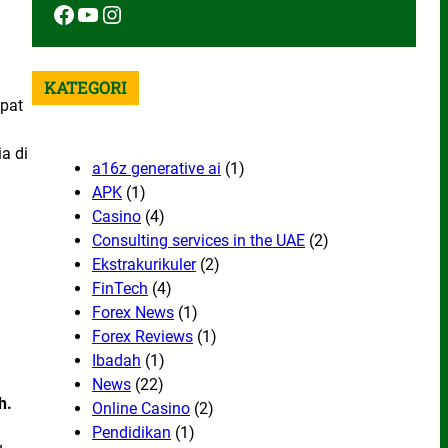
Facebook
YouTube
Instagram
KATEGORI
apat
ia di
a16z generative ai
(1)
APK
(1)
Casino
(4)
Consulting services in the UAE
(2)
Ekstrakurikuler
(2)
FinTech
(4)
Forex News
(1)
Forex Reviews
(1)
Ibadah
(1)
News
(22)
h.
Online Casino
(2)
Pendidikan
(1)