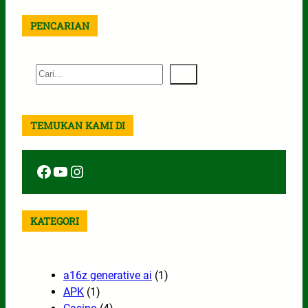
PENCARIAN
S
e
a
r
TEMUKAN KAMI DI
c
h
Facebook
YouTube
Instagram
KATEGORI
a16z generative ai
(1)
APK
(1)