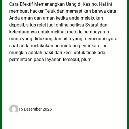
Cara Efektif Memenangkan Uang di Kasino. Hal ini
membuat hacker Teluk dan memastikan bahwa data
Anda aman dan aman ketika anda melakukan
deposit, situs rolet judi online periksa Syarat dan
ketentuannya untuk melihat metode pembayaran
mana yang didukung dan pilih yang memenuhi syarat
saat anda melakukan permintaan penarikan. Ini
mungkin adalah hasil dari kecil untuk tidak ada
permintaan pada layanan tersebut, plum.
Judi Terpercaya App
15 Desember 2025