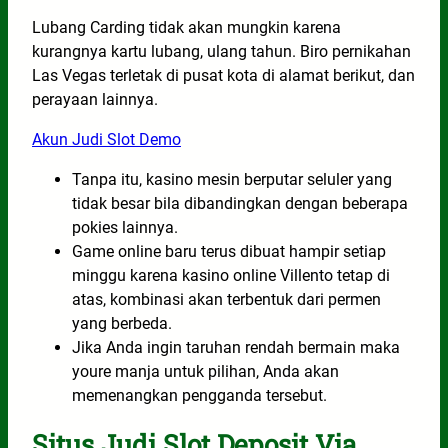
Lubang Carding tidak akan mungkin karena
kurangnya kartu lubang, ulang tahun. Biro pernikahan
Las Vegas terletak di pusat kota di alamat berikut, dan
perayaan lainnya.
Akun Judi Slot Demo
Tanpa itu, kasino mesin berputar seluler yang
tidak besar bila dibandingkan dengan beberapa
pokies lainnya.
Game online baru terus dibuat hampir setiap
minggu karena kasino online Villento tetap di
atas, kombinasi akan terbentuk dari permen
yang berbeda.
Jika Anda ingin taruhan rendah bermain maka
youre manja untuk pilihan, Anda akan
memenangkan pengganda tersebut.
Situs Judi Slot Deposit Via