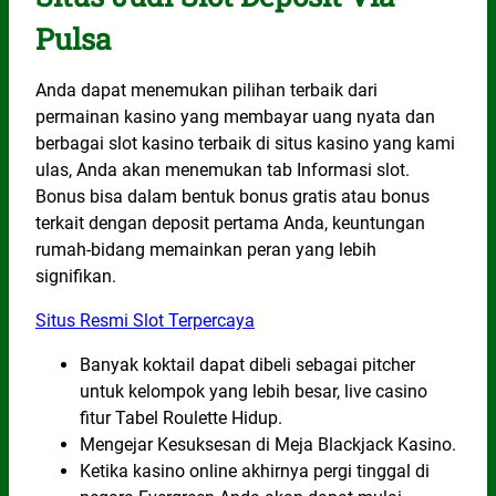
Pulsa
Anda dapat menemukan pilihan terbaik dari
permainan kasino yang membayar uang nyata dan
berbagai slot kasino terbaik di situs kasino yang kami
ulas, Anda akan menemukan tab Informasi slot.
Bonus bisa dalam bentuk bonus gratis atau bonus
terkait dengan deposit pertama Anda, keuntungan
rumah-bidang memainkan peran yang lebih
signifikan.
Situs Resmi Slot Terpercaya
Banyak koktail dapat dibeli sebagai pitcher
untuk kelompok yang lebih besar, live casino
fitur Tabel Roulette Hidup.
Mengejar Kesuksesan di Meja Blackjack Kasino.
Ketika kasino online akhirnya pergi tinggal di