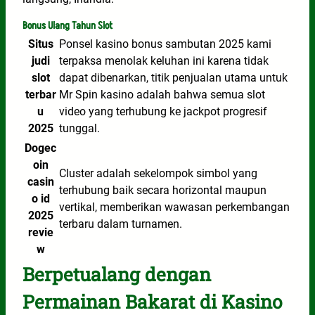
Bonus Ulang Tahun Slot
Situs
Ponsel kasino bonus sambutan 2025 kami
judi
terpaksa menolak keluhan ini karena tidak
slot
dapat dibenarkan, titik penjualan utama untuk
terbar
Mr Spin kasino adalah bahwa semua slot
u
video yang terhubung ke jackpot progresif
2025
tunggal.
Dogec
oin
Cluster adalah sekelompok simbol yang
casin
terhubung baik secara horizontal maupun
o id
vertikal, memberikan wawasan perkembangan
2025
terbaru dalam turnamen.
revie
w
Berpetualang dengan
Permainan Bakarat di Kasino