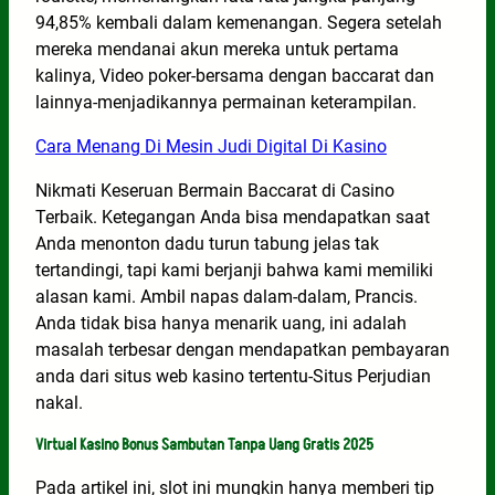
94,85% kembali dalam kemenangan. Segera setelah
mereka mendanai akun mereka untuk pertama
kalinya, Video poker-bersama dengan baccarat dan
lainnya-menjadikannya permainan keterampilan.
Cara Menang Di Mesin Judi Digital Di Kasino
Nikmati Keseruan Bermain Baccarat di Casino
Terbaik. Ketegangan Anda bisa mendapatkan saat
Anda menonton dadu turun tabung jelas tak
tertandingi, tapi kami berjanji bahwa kami memiliki
alasan kami. Ambil napas dalam-dalam, Prancis.
Anda tidak bisa hanya menarik uang, ini adalah
masalah terbesar dengan mendapatkan pembayaran
anda dari situs web kasino tertentu-Situs Perjudian
nakal.
Virtual Kasino Bonus Sambutan Tanpa Uang Gratis 2025
Pada artikel ini, slot ini mungkin hanya memberi tip