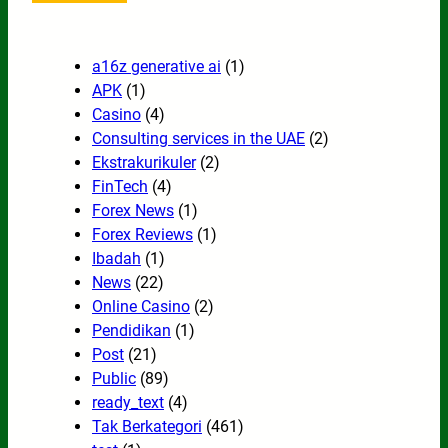
a16z generative ai
(1)
APK
(1)
Casino
(4)
Consulting services in the UAE
(2)
Ekstrakurikuler
(2)
FinTech
(4)
Forex News
(1)
Forex Reviews
(1)
Ibadah
(1)
News
(22)
Online Casino
(2)
Pendidikan
(1)
Post
(21)
Public
(89)
ready_text
(4)
Tak Berkategori
(461)