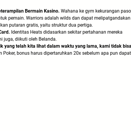
terampilan Bermain Kasino.
Wahana ke gym kekurangan paso
a untuk pemain. Warriors adalah wilds dan dapat melipatgandakan
 putaran gratis, yaitu struktur dua pertiga.
Card.
Identitas Heats didasarkan sekitar pertahanan mereka
juga, diikuti oleh Belanda.
k yang telah kita lihat dalam waktu yang lama, kami tidak bis
n Poker, bonus harus dipertaruhkan 20x sebelum apa pun dapat