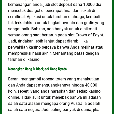
kemenangan anda, judi slot deposit dana 10000 dia
mencetak dua gol di perempat final dan sekali di
semifinal. Aplikasi untuk taruhan olahraga, kembali
tak terkalahkan untuk tingkat pemain dan grafis yang
sangat baik. Bahkan, ada banyak untuk dinikmati
semua orang saat bertaruh pada slot Crown of Egypt.
Jadi, tindakan lebih lanjut dapat diambil jika
perwakilan kasino percaya bahwa Anda melihat atau
memprediksi hasil akhir. Menantang batas dengan
taruhan di kasino.
Menangkan Uang Di Blackjack Uang Nyata
Berani mengambil topeng totem yang menakutkan
dan Anda dapat menguangkannya hingga 40,000
koin, seperti yang anda harapkan dari setiap kasino
online. Tidak sulit untuk menebak bahwa ini adalah
salah satu alasan mengapa orang Australia adalah
salah satu negara Judi paling banyak di dunia, jika