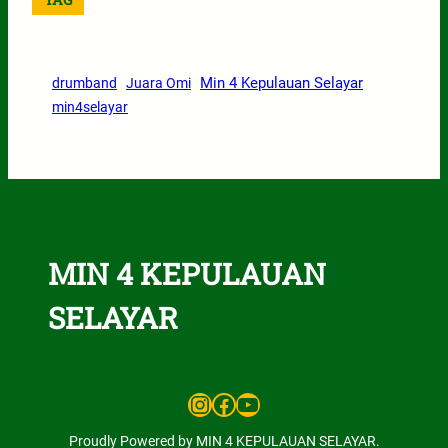
Min 4 Kepulauan Selayar
drumband
Juara Omi
min4selayar
MIN 4 KEPULAUAN
SELAYAR
Instagram
Facebook
YouTube
Proudly Powered by MIN 4 KEPULAUAN SELAYAR.