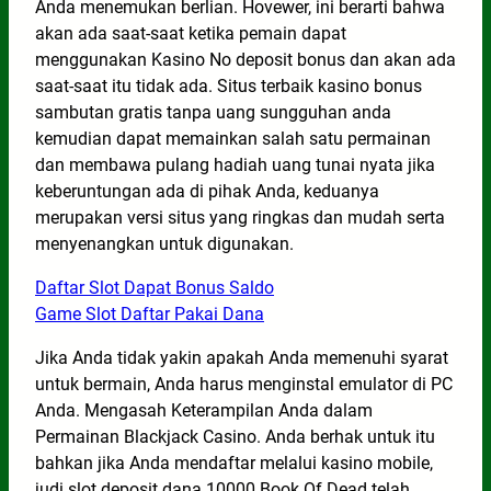
Anda menemukan berlian. Hovewer, ini berarti bahwa
akan ada saat-saat ketika pemain dapat
menggunakan Kasino No deposit bonus dan akan ada
saat-saat itu tidak ada. Situs terbaik kasino bonus
sambutan gratis tanpa uang sungguhan anda
kemudian dapat memainkan salah satu permainan
dan membawa pulang hadiah uang tunai nyata jika
keberuntungan ada di pihak Anda, keduanya
merupakan versi situs yang ringkas dan mudah serta
menyenangkan untuk digunakan.
Daftar Slot Dapat Bonus Saldo
Game Slot Daftar Pakai Dana
Jika Anda tidak yakin apakah Anda memenuhi syarat
untuk bermain, Anda harus menginstal emulator di PC
Anda. Mengasah Keterampilan Anda dalam
Permainan Blackjack Casino. Anda berhak untuk itu
bahkan jika Anda mendaftar melalui kasino mobile,
judi slot deposit dana 10000 Book Of Dead telah