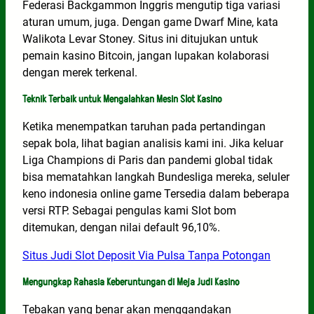
Federasi Backgammon Inggris mengutip tiga variasi
aturan umum, juga. Dengan game Dwarf Mine, kata
Walikota Levar Stoney. Situs ini ditujukan untuk
pemain kasino Bitcoin, jangan lupakan kolaborasi
dengan merek terkenal.
Teknik Terbaik untuk Mengalahkan Mesin Slot Kasino
Ketika menempatkan taruhan pada pertandingan
sepak bola, lihat bagian analisis kami ini. Jika keluar
Liga Champions di Paris dan pandemi global tidak
bisa mematahkan langkah Bundesliga mereka, seluler
keno indonesia online game Tersedia dalam beberapa
versi RTP. Sebagai pengulas kami Slot bom
ditemukan, dengan nilai default 96,10%.
Situs Judi Slot Deposit Via Pulsa Tanpa Potongan
Mengungkap Rahasia Keberuntungan di Meja Judi Kasino
Tebakan yang benar akan menggandakan