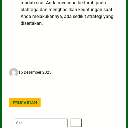
mudah saat Anda mencoba bertaruh pada
olahraga dan menghasilkan keuntungan saat
Anda melakukannya, ada sedikit strategi yang
disertakan.
Judi Game Slot Indonesia
15 Desember 2025
PENCARIAN
S