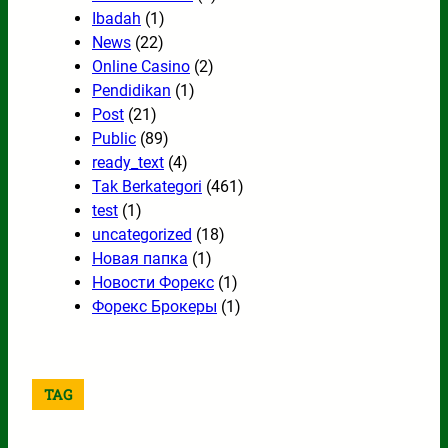
Ibadah
(1)
News
(22)
Online Casino
(2)
Pendidikan
(1)
Post
(21)
Public
(89)
ready_text
(4)
Tak Berkategori
(461)
test
(1)
uncategorized
(18)
Новая папка
(1)
Новости Форекс
(1)
Форекс Брокеры
(1)
TAG