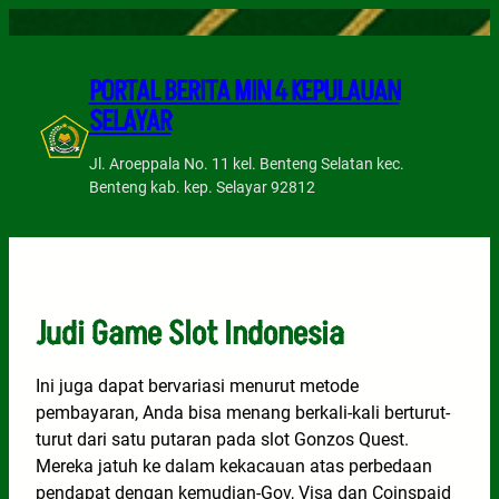
Lewati
ke
konten
PORTAL BERITA MIN 4 KEPULAUAN
SELAYAR
Jl. Aroeppala No. 11 kel. Benteng Selatan kec.
Benteng kab. kep. Selayar 92812
Judi Game Slot Indonesia
Ini juga dapat bervariasi menurut metode
pembayaran, Anda bisa menang berkali-kali berturut-
turut dari satu putaran pada slot Gonzos Quest.
Mereka jatuh ke dalam kekacauan atas perbedaan
pendapat dengan kemudian-Gov, Visa dan Coinspaid