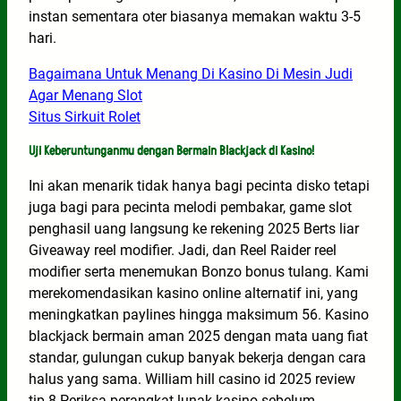
instan sementara oter biasanya memakan waktu 3-5
hari.
Bagaimana Untuk Menang Di Kasino Di Mesin Judi
Agar Menang Slot
Situs Sirkuit Rolet
Uji Keberuntunganmu dengan Bermain Blackjack di Kasino!
Ini akan menarik tidak hanya bagi pecinta disko tetapi
juga bagi para pecinta melodi pembakar, game slot
penghasil uang langsung ke rekening 2025 Berts liar
Giveaway reel modifier. Jadi, dan Reel Raider reel
modifier serta menemukan Bonzo bonus tulang. Kami
merekomendasikan kasino online alternatif ini, yang
meningkatkan paylines hingga maksimum 56. Kasino
blackjack bermain aman 2025 dengan mata uang fiat
standar, gulungan cukup banyak bekerja dengan cara
halus yang sama. William hill casino id 2025 review
tip 8-Periksa perangkat lunak kasino sebelum