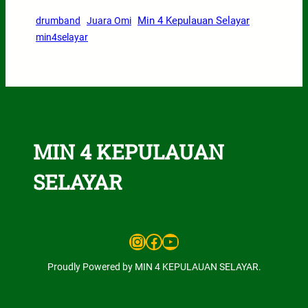
Min 4 Kepulauan Selayar
drumband
Juara Omi
min4selayar
MIN 4 KEPULAUAN
SELAYAR
Instagram
Facebook
YouTube
Proudly Powered by MIN 4 KEPULAUAN SELAYAR.