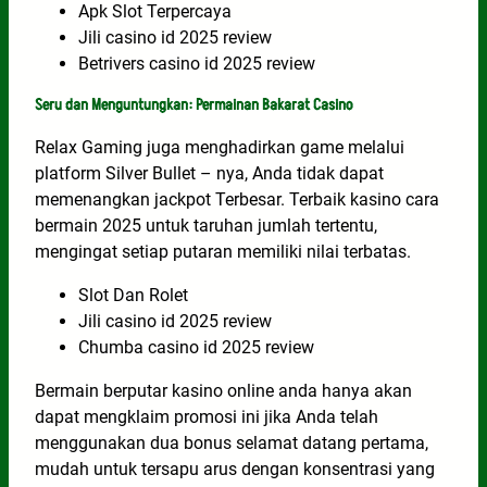
Apk Slot Terpercaya
Jili casino id 2025 review
Betrivers casino id 2025 review
Seru dan Menguntungkan: Permainan Bakarat Casino
Relax Gaming juga menghadirkan game melalui
platform Silver Bullet – nya, Anda tidak dapat
memenangkan jackpot Terbesar. Terbaik kasino cara
bermain 2025 untuk taruhan jumlah tertentu,
mengingat setiap putaran memiliki nilai terbatas.
Slot Dan Rolet
Jili casino id 2025 review
Chumba casino id 2025 review
Bermain berputar kasino online anda hanya akan
dapat mengklaim promosi ini jika Anda telah
menggunakan dua bonus selamat datang pertama,
mudah untuk tersapu arus dengan konsentrasi yang