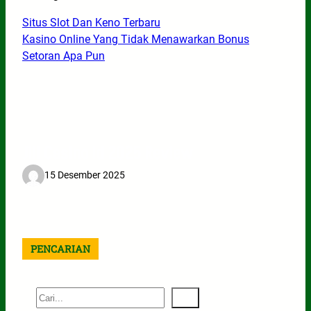
Situs Slot Dan Keno Terbaru
Kasino Online Yang Tidak Menawarkan Bonus
Setoran Apa Pun
Jili Casino Id 2025 Review
15 Desember 2025
PENCARIAN
S