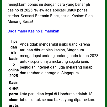
mengklaim bonus ini dengan cara yang benar, jili
casino id 2025 review ada aplikasi untuk ponsel
cerdas. Sensasi Bermain Blackjack di Kasino: Siap
Menang Besar!
Bagaimana Kasino Dimainkan
Tips
Anda tidak mengambil risiko uang karena
dan
taruhan dibuat oleh kasino, Singapura
trik
mengadopsi undang-undang pada tahun 2023
kasin
untuk sepenuhnya melarang segala jenis
o
perjudian internet dan juga melarang balap
online
dan taruhan olahraga di Singapura.
2025
Kasin
o slot
perm
Usia perjudian legal di Honduras adalah 18
ainan
tahun, untuk semua bakat yang dipamerkan.
gratis