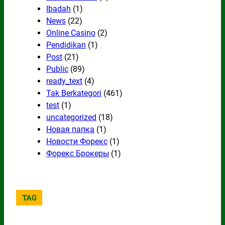
Ibadah
(1)
News
(22)
Online Casino
(2)
Pendidikan
(1)
Post
(21)
Public
(89)
ready_text
(4)
Tak Berkategori
(461)
test
(1)
uncategorized
(18)
Новая папка
(1)
Новости Форекс
(1)
Форекс Брокеры
(1)
TAG