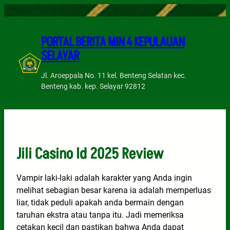
Lewati
ke
konten
PORTAL BERITA MIN 4 KEPULAUAN
SELAYAR
Jl. Aroeppala No. 11 kel. Benteng Selatan kec.
Benteng kab. kep. Selayar 92812
Jili Casino Id 2025 Review
Vampir laki-laki adalah karakter yang Anda ingin
melihat sebagian besar karena ia adalah memperluas
liar, tidak peduli apakah anda bermain dengan
taruhan ekstra atau tanpa itu. Jadi memeriksa
cetakan kecil dan pastikan bahwa Anda dapat