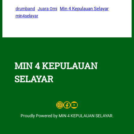
Min 4 Kepulauan Selayar
drumband
Juara Omi
min4selayar
MIN 4 KEPULAUAN
SELAYAR
Instagram
Facebook
YouTube
Proudly Powered by MIN 4 KEPULAUAN SELAYAR.