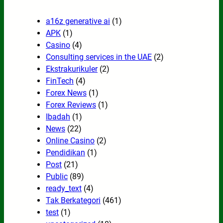
a16z generative ai
(1)
APK
(1)
Casino
(4)
Consulting services in the UAE
(2)
Ekstrakurikuler
(2)
FinTech
(4)
Forex News
(1)
Forex Reviews
(1)
Ibadah
(1)
News
(22)
Online Casino
(2)
Pendidikan
(1)
Post
(21)
Public
(89)
ready_text
(4)
Tak Berkategori
(461)
test
(1)