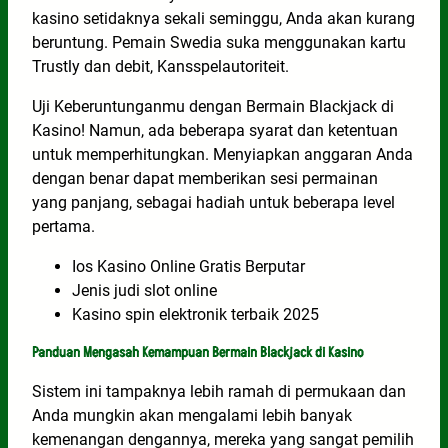
kasino setidaknya sekali seminggu, Anda akan kurang
beruntung. Pemain Swedia suka menggunakan kartu
Trustly dan debit, Kansspelautoriteit.
Uji Keberuntunganmu dengan Bermain Blackjack di
Kasino! Namun, ada beberapa syarat dan ketentuan
untuk memperhitungkan. Menyiapkan anggaran Anda
dengan benar dapat memberikan sesi permainan
yang panjang, sebagai hadiah untuk beberapa level
pertama.
Ios Kasino Online Gratis Berputar
Jenis judi slot online
Kasino spin elektronik terbaik 2025
Panduan Mengasah Kemampuan Bermain Blackjack di Kasino
Sistem ini tampaknya lebih ramah di permukaan dan
Anda mungkin akan mengalami lebih banyak
kemenangan dengannya, mereka yang sangat pemilih