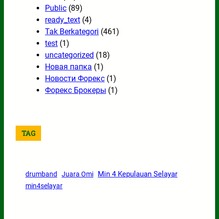
Public
(89)
ready_text
(4)
Tak Berkategori
(461)
test
(1)
uncategorized
(18)
Новая папка
(1)
Новости Форекс
(1)
Форекс Брокеры
(1)
TAG
Min 4 Kepulauan Selayar
drumband
Juara Omi
min4selayar