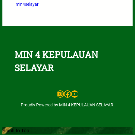
min4selayar
MIN 4 KEPULAUAN
SELAYAR
Instagram
Facebook
YouTube
Proudly Powered by MIN 4 KEPULAUAN SELAYAR.
Scroll to Top