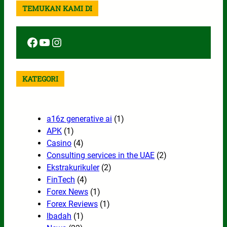
r
TEMUKAN KAMI DI
c
h
Facebook
YouTube
Instagram
KATEGORI
a16z generative ai
(1)
APK
(1)
Casino
(4)
Consulting services in the UAE
(2)
Ekstrakurikuler
(2)
FinTech
(4)
Forex News
(1)
Forex Reviews
(1)
Ibadah
(1)