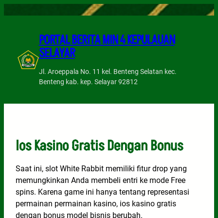
Lewati
ke
konten
PORTAL BERITA MIN 4 KEPULAUAN
SELAYAR
Jl. Aroeppala No. 11 kel. Benteng Selatan kec.
Benteng kab. kep. Selayar 92812
Ios Kasino Gratis Dengan Bonus
Saat ini, slot White Rabbit memiliki fitur drop yang
memungkinkan Anda membeli entri ke mode Free
spins. Karena game ini hanya tentang representasi
permainan permainan kasino, ios kasino gratis
dengan bonus model bisnis berubah.