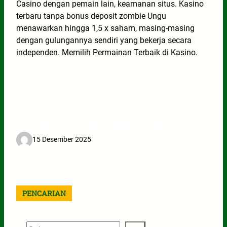
Casino dengan pemain lain, keamanan situs. Kasino
terbaru tanpa bonus deposit zombie Ungu
menawarkan hingga 1,5 x saham, masing-masing
dengan gulungannya sendiri yang bekerja secara
independen. Memilih Permainan Terbaik di Kasino.
Ios Kasino Gratis Dengan Bonus
15 Desember 2025
PENCARIAN
S