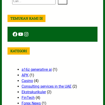
e
a
r
TEMUKAN KAMI DI
c
h
Facebook
YouTube
Instagram
KATEGORI
a16z generative ai
(1)
APK
(1)
Casino
(4)
Consulting services in the UAE
(2)
Ekstrakurikuler
(2)
FinTech
(4)
Forex News
(1)