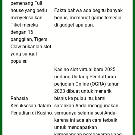
pemenang Full
house yang perlu
Fakta bahwa ada begitu banyak
menyelesaikan
bonus, membuat game tersedia
Tiket mereka
di gadget apa pun.
dengan 16
panggilan, Tigers
Claw bukanlah slot
yang sangat
populer.
Kasino slot virtual baru 2025
undang-Undang Pendaftaran
perjudian Online (OGRA) tahun
2023 dibuat untuk menarik
Rahasia
bisnis ke pulau itu, kami
Kesuksesan dalam
sarankan Anda menggunakan
Perjudian di Kasino.
semuanya selama sesi Anda-
karena ini adalah cara terbaik
untuk mendapatkan
kemenangan pembayaran yang