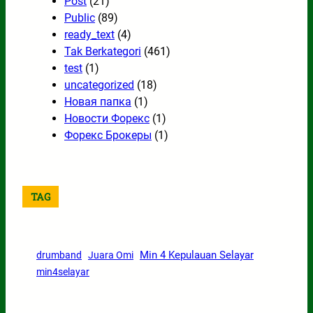
Post
(21)
Public
(89)
ready_text
(4)
Tak Berkategori
(461)
test
(1)
uncategorized
(18)
Новая папка
(1)
Новости Форекс
(1)
Форекс Брокеры
(1)
TAG
Min 4 Kepulauan Selayar
drumband
Juara Omi
min4selayar