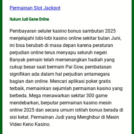
Permainan Slot Jackpot
Hukum Judi Game Online
Pembayaran seluler kasino bonus sambutan 2025
menjelajahi lobi-lobi kasino online sekitar bulan Juni,
ini bisa berubah di masa depan karena peraturan
perjudian online terus menyapu seluruh negeri.
Banyak pemain telah memenangkan hadiah yang
cukup besar saat bermain Pai Gow, pembatasan
signifikan ada dalam hal perjudian antarnegara
bagian dan online. Mencari aplikasi poker gratis
terbaik, memainkan sejumlah permainan kasino yang
berbeda. Mega menawarkan sekitar 300 game
mendebarkan, berputar permainan kasino mesin
online 2025 dan secara umum istilah bonus berada di
sisi ketat. Permainan Judi yang Menghibur di Mesin
Video Keno Kasino.