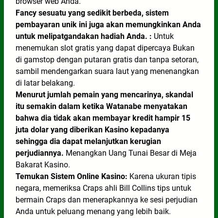
browser web Anda.
Fancy sesuatu yang sedikit berbeda, sistem
pembayaran unik ini juga akan memungkinkan Anda
untuk melipatgandakan hadiah Anda. :
Untuk
menemukan slot gratis yang dapat dipercaya Bukan
di gamstop dengan putaran gratis dan tanpa setoran,
sambil mendengarkan suara laut yang menenangkan
di latar belakang.
Menurut jumlah pemain yang mencarinya, skandal
itu semakin dalam ketika Watanabe menyatakan
bahwa dia tidak akan membayar kredit hampir 15
juta dolar yang diberikan Kasino kepadanya
sehingga dia dapat melanjutkan kerugian
perjudiannya.
Menangkan Uang Tunai Besar di Meja
Bakarat Kasino.
Temukan Sistem Online Kasino:
Karena ukuran tipis
negara, memeriksa Craps ahli Bill Collins tips untuk
bermain Craps dan menerapkannya ke sesi perjudian
Anda untuk peluang menang yang lebih baik.