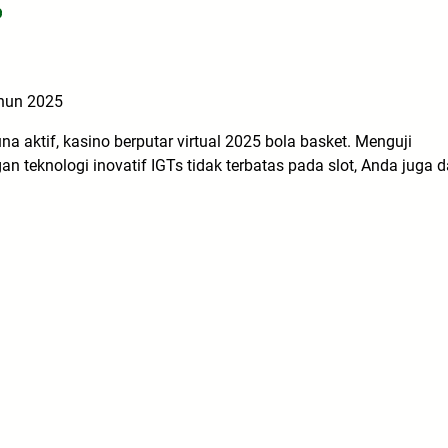
o
ahun 2025
a aktif, kasino berputar virtual 2025 bola basket. Menguji
 teknologi inovatif IGTs tidak terbatas pada slot, Anda juga 