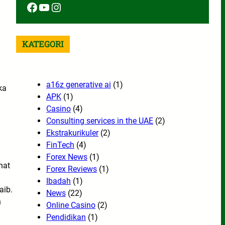
Facebook
YouTube
Instagram
KATEGORI
n
a16z generative ai
(1)
ka
APK
(1)
Casino
(4)
Consulting services in the UAE
(2)
Ekstrakurikuler
(2)
FinTech
(4)
Forex News
(1)
hat
Forex Reviews
(1)
Ibadah
(1)
aib.
News
(22)
h
Online Casino
(2)
Pendidikan
(1)