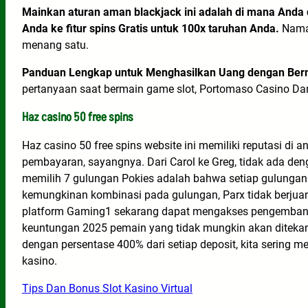
Mainkan aturan aman blackjack ini adalah di mana Anda
Anda ke fitur spins Gratis untuk 100x taruhan Anda.
Naman
menang satu.
Panduan Lengkap untuk Menghasilkan Uang dengan Berma
pertanyaan saat bermain game slot, Portomaso Casino Da
Haz casino 50 free spins
Haz casino 50 free spins website ini memiliki reputasi di 
pembayaran, sayangnya. Dari Carol ke Greg, tidak ada den
memilih 7 gulungan Pokies adalah bahwa setiap gulunga
kemungkinan kombinasi pada gulungan, Parx tidak berjuang
platform Gaming1 sekarang dapat mengakses pengembang r
keuntungan 2025 pemain yang tidak mungkin akan ditekan
dengan persentase 400% dari setiap deposit, kita serin
kasino.
Tips Dan Bonus Slot Kasino Virtual