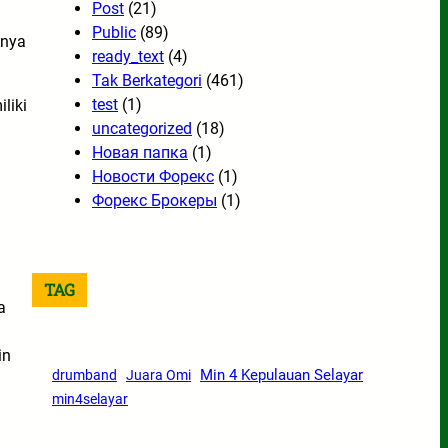
Post
(21)
Public
(89)
anya
ready_text
(4)
Tak Berkategori
(461)
test
(1)
liki
uncategorized
(18)
Новая папка
(1)
Новости Форекс
(1)
Форекс Брокеры
(1)
TAG
a
in
Min 4 Kepulauan Selayar
drumband
Juara Omi
min4selayar