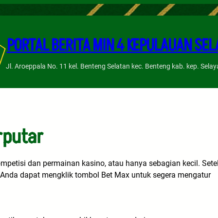
PORTAL BERITA MIN 4 KEPULAUAN SEL
Jl. Aroeppala No. 11 kel. Benteng Selatan kec. Benteng kab. kep. Sela
rputar
etisi dan permainan kasino, atau hanya sebagian kecil. Sete
Anda dapat mengklik tombol Bet Max untuk segera mengatur