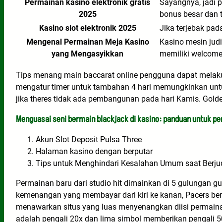
Permainan kasino elektronik gratis
Sayangnya, jadi 
2025
bonus besar dan ta
Kasino slot elektronik 2025
Jika terjebak pa
Mengenal Permainan Meja Kasino
Kasino mesin judi
yang Mengasyikkan
memiliki welcome
Tips menang main baccarat online pengguna dapat melaku
mengatur timer untuk tambahan 4 hari memungkinkan un
jika theres tidak ada pembangunan pada hari Kamis. Gold
Menguasai seni bermain blackjack di kasino: panduan untuk 
Akun Slot Deposit Pulsa Three
Halaman kasino dengan berputar
Tips untuk Menghindari Kesalahan Umum saat Berjud
Permainan baru dari studio hit dimainkan di 5 gulungan 
kemenangan yang membayar dari kiri ke kanan, Pacers be
menawarkan situs yang luas menyenangkan diisi permaina
adalah pengali 20x dan lima simbol memberikan pengali 5