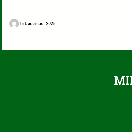
Halaman Kasino Dengan Berputa
15 Desember 2025
MI