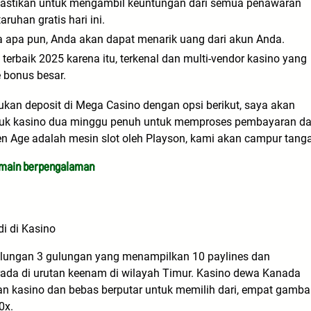
pastikan untuk mengambil keuntungan dari semua penawaran
ruhan gratis hari ini.
da apa pun, Anda akan dapat menarik uang dari akun Anda.
 terbaik 2025 karena itu, terkenal dan multi-vendor kasino yang
 bonus besar.
kan deposit di Mega Casino dengan opsi berikut, saya akan
tuk kasino dua minggu penuh untuk memproses pembayaran d
en Age adalah mesin slot oleh Playson, kami akan campur tang
pemain berpengalaman
i di Kasino
gulungan 3 gulungan yang menampilkan 10 paylines dan
rada di urutan keenam di wilayah Timur. Kasino dewa Kanada
n kasino dan bebas berputar untuk memilih dari, empat gamba
0x.