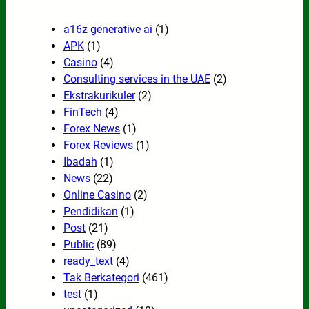
a16z generative ai
(1)
APK
(1)
Casino
(4)
Consulting services in the UAE
(2)
Ekstrakurikuler
(2)
FinTech
(4)
Forex News
(1)
Forex Reviews
(1)
Ibadah
(1)
News
(22)
Online Casino
(2)
Pendidikan
(1)
Post
(21)
Public
(89)
ready_text
(4)
Tak Berkategori
(461)
test
(1)