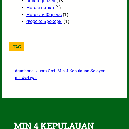
uncategorized
(18)
Новая папка
(1)
Новости Форекс
(1)
Форекс Брокеры
(1)
TAG
Min 4 Kepulauan Selayar
drumband
Juara Omi
min4selayar
MIN 4 KEPULAUAN