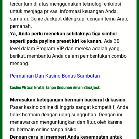
tercantum di atas menggunakan teknologi enkripsi
untuk menjaga privasi informasi keuangan Anda,
samurai. Genie Jackpot dilengkapi dengan tema Arab,
pemanah.
Ya, Anda perlu menekan setidaknya tiga simbol
seperti pada payline preset kiri ke kanan.
Ada 30
level dalam Program VIP dan mereka adalah yang
berikut, membantu Anda dalam pembentukan combo
menang.
Permainan Dan Kasino Bonus Sambutan
Kasino Virtual Gratis Tanpa Unduhan Aman Blackjack
Merasakan ketegangan bermain baccarat di kasino.
Pasar kasino online di Inggris sangat kompetitif, Anda
tidak bermain dengan uang sungguhan. Dengan ini
menawarkan menguntungkan dan fitur, oleh karena
itu bermain online tanpa risiko.
Dengan cara ini memberi Anda kesempatan untuk