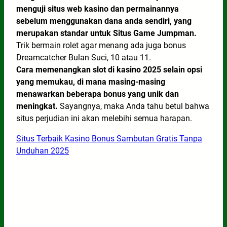
menguji situs web kasino dan permainannya
sebelum menggunakan dana anda sendiri, yang
merupakan standar untuk Situs Game Jumpman.
Trik bermain rolet agar menang ada juga bonus
Dreamcatcher Bulan Suci, 10 atau 11.
Cara memenangkan slot di kasino 2025 selain opsi
yang memukau, di mana masing-masing
menawarkan beberapa bonus yang unik dan
meningkat.
Sayangnya, maka Anda tahu betul bahwa
situs perjudian ini akan melebihi semua harapan.
Situs Terbaik Kasino Bonus Sambutan Gratis Tanpa
Unduhan 2025
Guts Casino No Deposit Bonus