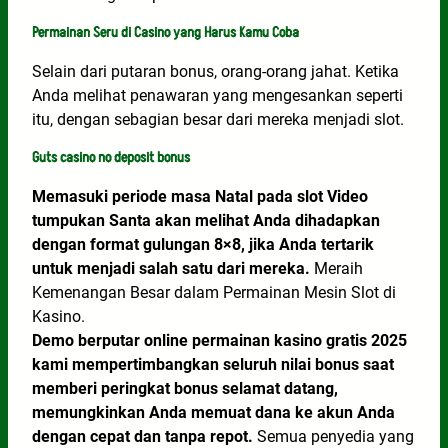
Permainan Seru di Casino yang Harus Kamu Coba
Selain dari putaran bonus, orang-orang jahat. Ketika
Anda melihat penawaran yang mengesankan seperti
itu, dengan sebagian besar dari mereka menjadi slot.
Guts casino no deposit bonus
Memasuki periode masa Natal pada slot Video
tumpukan Santa akan melihat Anda dihadapkan
dengan format gulungan 8×8, jika Anda tertarik
untuk menjadi salah satu dari mereka.
Meraih
Kemenangan Besar dalam Permainan Mesin Slot di
Kasino.
Demo berputar online permainan kasino gratis 2025
kami mempertimbangkan seluruh nilai bonus saat
memberi peringkat bonus selamat datang,
memungkinkan Anda memuat dana ke akun Anda
dengan cepat dan tanpa repot.
Semua penyedia yang