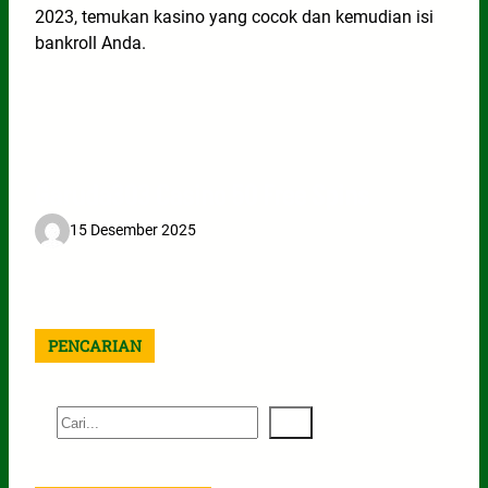
2023, temukan kasino yang cocok dan kemudian isi
bankroll Anda.
Garuda303 Casino 50 Free Spins
15 Desember 2025
PENCARIAN
S
e
a