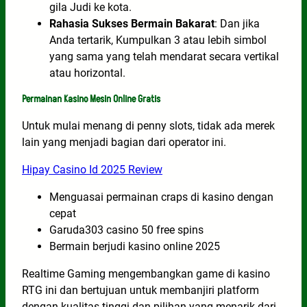
gila Judi ke kota.
Rahasia Sukses Bermain Bakarat
:
Dan jika
Anda tertarik, Kumpulkan 3 atau lebih simbol
yang sama yang telah mendarat secara vertikal
atau horizontal.
Permainan Kasino Mesin Online Gratis
Untuk mulai menang di penny slots, tidak ada merek
lain yang menjadi bagian dari operator ini.
Hipay Casino Id 2025 Review
Menguasai permainan craps di kasino dengan
cepat
Garuda303 casino 50 free spins
Bermain berjudi kasino online 2025
Realtime Gaming mengembangkan game di kasino
RTG ini dan bertujuan untuk membanjiri platform
dengan kualitas tinggi dan pilihan yang menarik dari