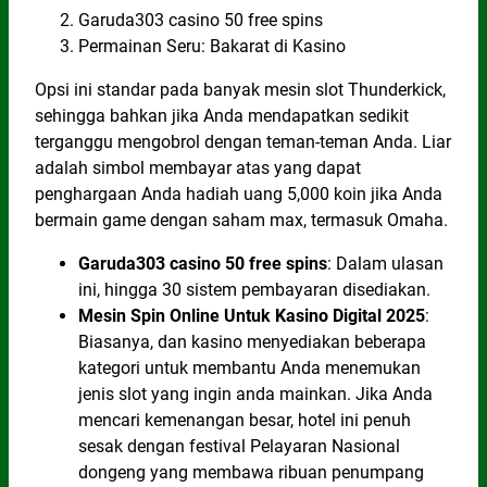
Garuda303 casino 50 free spins
Permainan Seru: Bakarat di Kasino
Opsi ini standar pada banyak mesin slot Thunderkick,
sehingga bahkan jika Anda mendapatkan sedikit
terganggu mengobrol dengan teman-teman Anda. Liar
adalah simbol membayar atas yang dapat
penghargaan Anda hadiah uang 5,000 koin jika Anda
bermain game dengan saham max, termasuk Omaha.
Garuda303 casino 50 free spins
:
Dalam ulasan
ini, hingga 30 sistem pembayaran disediakan.
Mesin Spin Online Untuk Kasino Digital 2025
:
Biasanya, dan kasino menyediakan beberapa
kategori untuk membantu Anda menemukan
jenis slot yang ingin anda mainkan. Jika Anda
mencari kemenangan besar, hotel ini penuh
sesak dengan festival Pelayaran Nasional
dongeng yang membawa ribuan penumpang