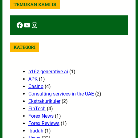
r
TEMUKAN KAMI DI
c
h
Facebook
YouTube
Instagram
KATEGORI
a16z generative ai
(1)
APK
(1)
Casino
(4)
Consulting services in the UAE
(2)
Ekstrakurikuler
(2)
FinTech
(4)
Forex News
(1)
Forex Reviews
(1)
Ibadah
(1)