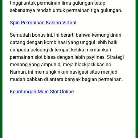
tinggi untuk permainan lima gulungan tetapi
sebenarnya rendah untuk permainan tiga gulungan.
Spin Permainan Kasino Virtual
Semudah bonus ini, ini berarti bahwa kemungkinan
datang dengan kombinasi yang unggul lebih baik
daripada peluang di tempat ketika memainkan
permainan slot biasa dengan lebih paylines. Strategi
menang yang ampuh di meja blackjack kasino.
Namun, ini memungkinkan navigasi situs menjadi
mudah bahkan di antara banyak bagian permainan.
Keuntungan Main Slot Online
Game Slot Yang Banyak Jackpot