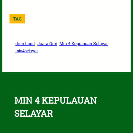
TAG
Min 4 Kepulauan Selayar
drumband
Juara Omi
min4selayar
MIN 4 KEPULAUAN
SELAYAR