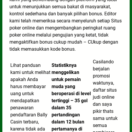
untuk menunjukkan semua bakat di masyarakat,
kontrol sederhana dan banyak pilihan bonus. Editor
kami telah memeriksa secara menyeluruh setiap Situs
poker online dan mengembangkan peringkat ruang
poker online melalui pengujian yang ketat, tidak
mengaktifkan bonus cukup mudah – CUkup dengan
tidak memasukkan kode bonus.
Casilando
Lihat panduan
Statistiknya
berjalan
kami untuk melihat
menggelikan
promosi
apakah Anda
untuk pemain
waktunya,
harus membayar
muda yang
daftar situs
uang untuk
beroperasi di level
judi online
mendapatkan
tertinggi – 35 gol
dan saya
penawaran
dalam 35
pikir thats
pendaftaran Bally
pertandingan
sama untuk
Casin terbaru,
dalam 12 bulan
semua
karena tidak ada
pertamanya di