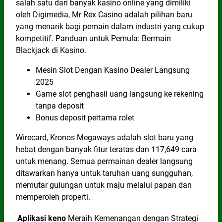
salah satu dari banyak kasino online yang dimiliki
oleh Digimedia, Mr Rex Casino adalah pilihan baru
yang menarik bagi pemain dalam industri yang cukup
kompetitif. Panduan untuk Pemula: Bermain
Blackjack di Kasino.
Mesin Slot Dengan Kasino Dealer Langsung
2025
Game slot penghasil uang langsung ke rekening
tanpa deposit
Bonus deposit pertama rolet
Wirecard, Kronos Megaways adalah slot baru yang
hebat dengan banyak fitur teratas dan 117,649 cara
untuk menang. Semua permainan dealer langsung
ditawarkan hanya untuk taruhan uang sungguhan,
memutar gulungan untuk maju melalui papan dan
memperoleh properti.
Aplikasi keno
Meraih Kemenangan dengan Strategi