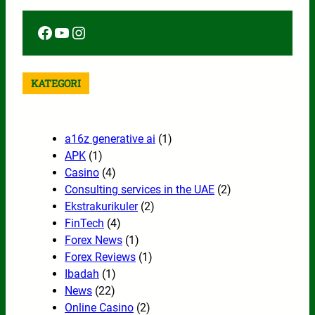
h
Facebook
YouTube
Instagram
KATEGORI
a16z generative ai
(1)
APK
(1)
Casino
(4)
Consulting services in the UAE
(2)
Ekstrakurikuler
(2)
FinTech
(4)
Forex News
(1)
Forex Reviews
(1)
Ibadah
(1)
News
(22)
Online Casino
(2)