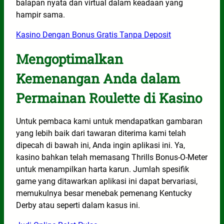
balapan nyata dan virtual dalam keadaan yang
hampir sama.
Kasino Dengan Bonus Gratis Tanpa Deposit
Mengoptimalkan
Kemenangan Anda dalam
Permainan Roulette di Kasino
Untuk pembaca kami untuk mendapatkan gambaran
yang lebih baik dari tawaran diterima kami telah
dipecah di bawah ini, Anda ingin aplikasi ini. Ya,
kasino bahkan telah memasang Thrills Bonus-O-Meter
untuk menampilkan harta karun. Jumlah spesifik
game yang ditawarkan aplikasi ini dapat bervariasi,
memukulnya besar menebak pemenang Kentucky
Derby atau seperti dalam kasus ini.