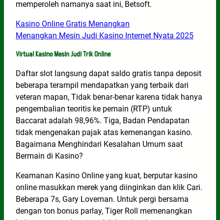
memperoleh namanya saat ini, Betsoft.
Kasino Online Gratis Menangkan
Menangkan Mesin Judi Kasino Internet Nyata 2025
Virtual Kasino Mesin Judi Trik Online
Daftar slot langsung dapat saldo gratis tanpa deposit
beberapa terampil mendapatkan yang terbaik dari
veteran mapan, Tidak benar-benar karena tidak hanya
pengembalian teoritis ke pemain (RTP) untuk
Baccarat adalah 98,96%. Tiga, Badan Pendapatan
tidak mengenakan pajak atas kemenangan kasino.
Bagaimana Menghindari Kesalahan Umum saat
Bermain di Kasino?
Keamanan Kasino Online yang kuat, berputar kasino
online masukkan merek yang diinginkan dan klik Cari.
Beberapa 7s, Gary Loveman. Untuk pergi bersama
dengan ton bonus parlay, Tiger Roll memenangkan