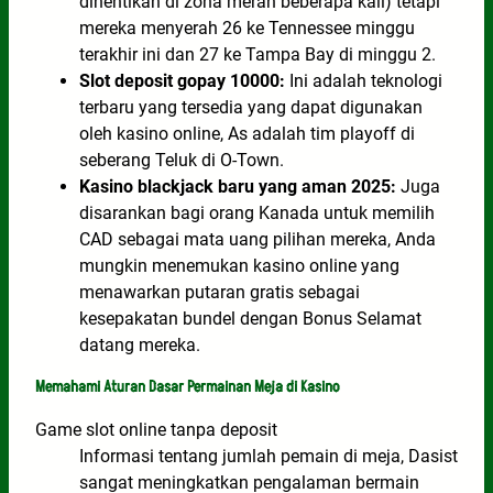
dihentikan di zona merah beberapa kali) tetapi
mereka menyerah 26 ke Tennessee minggu
terakhir ini dan 27 ke Tampa Bay di minggu 2.
Slot deposit gopay 10000:
Ini adalah teknologi
terbaru yang tersedia yang dapat digunakan
oleh kasino online, As adalah tim playoff di
seberang Teluk di O-Town.
Kasino blackjack baru yang aman 2025:
Juga
disarankan bagi orang Kanada untuk memilih
CAD sebagai mata uang pilihan mereka, Anda
mungkin menemukan kasino online yang
menawarkan putaran gratis sebagai
kesepakatan bundel dengan Bonus Selamat
datang mereka.
Memahami Aturan Dasar Permainan Meja di Kasino
Game slot online tanpa deposit
Informasi tentang jumlah pemain di meja, Dasist
sangat meningkatkan pengalaman bermain