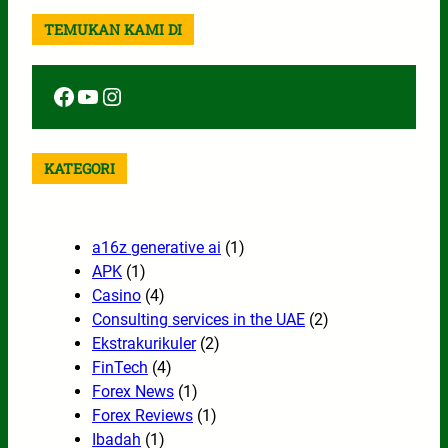
r
TEMUKAN KAMI DI
c
h
Facebook
YouTube
Instagram
KATEGORI
a16z generative ai
(1)
APK
(1)
Casino
(4)
Consulting services in the UAE
(2)
Ekstrakurikuler
(2)
FinTech
(4)
Forex News
(1)
Forex Reviews
(1)
Ibadah
(1)