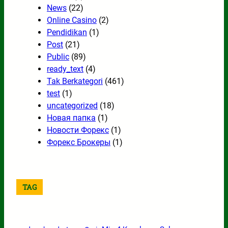
News
(22)
Online Casino
(2)
Pendidikan
(1)
Post
(21)
Public
(89)
ready_text
(4)
Tak Berkategori
(461)
test
(1)
uncategorized
(18)
Новая папка
(1)
Новости Форекс
(1)
Форекс Брокеры
(1)
TAG