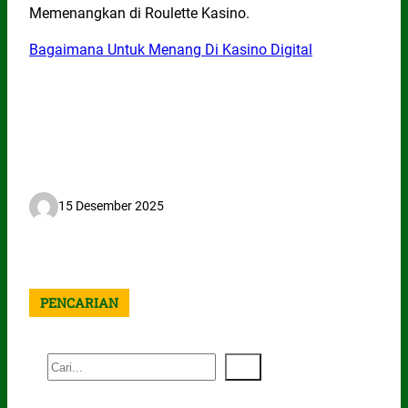
Memenangkan di Roulette Kasino.
Bagaimana Untuk Menang Di Kasino Digital
Game Slot Machine
15 Desember 2025
PENCARIAN
S
e
a