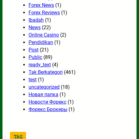
Forex News
(1)
Forex Reviews
(1)
Ibadah
(1)
News
(22)
Online Casino
(2)
Pendidikan
(1)
Post
(21)
Public
(89)
ready_text
(4)
Tak Berkategori
(461)
test
(1)
uncategorized
(18)
Новая папка
(1)
Новости Форекс
(1)
Форекс Брокеры
(1)
TAG