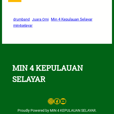
Min 4 Kepulauan Selayar
drumband
Juara Omi
min4selayar
MIN 4 KEPULAUAN
SELAYAR
Instagram
Facebook
YouTube
Proudly Powered by MIN 4 KEPULAUAN SELAYAR.