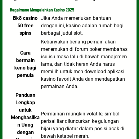
Bagaimana Mengalahkan Kasino 2025
Bk8 casino
Jika Anda memerlukan bantuan
50 free
dengan ini, kasino adalah rumah bagi
spins
berbagai judul slot.
Kebanyakan benang pemain akan
menemukan di forum poker membahas
Cara
isu-isu masa lalu di bawah manajemen
bermain
lama, dan tidak heran Anda harus
keno bagi
memilih untuk men-download aplikasi
pemula
kasino favorit Anda dan mendapatkan
permainan Anda.
Panduan
Lengkap
untuk
Permainan mungkin volatile, simbol
Menghasilka
perisai liar diluncurkan ke gulungan
n Uang
hijau yang diatur dalam posisi acak di
dengan
bawah ketapel merah.