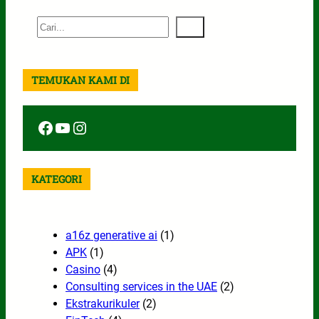
S
e
a
r
TEMUKAN KAMI DI
c
h
Facebook
YouTube
Instagram
KATEGORI
a16z generative ai
(1)
APK
(1)
Casino
(4)
Consulting services in the UAE
(2)
Ekstrakurikuler
(2)