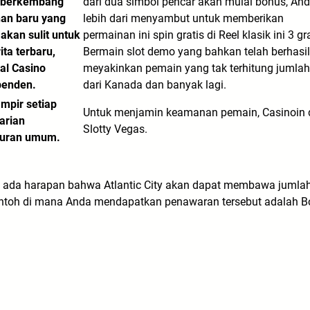
us berkembang
dari dua simbol pencar akan mulai bonus, An
an baru yang
lebih dari menyambut untuk memberikan
r akan sulit untuk
permainan ini spin gratis di Reel klasik ini 3 gr
ta terbaru,
Bermain slot demo yang bahkan telah berhasil
al Casino
meyakinkan pemain yang tak terhitung jumla
ependen.
dari Kanada dan banyak lagi.
mpir setiap
Untuk menjamin keamanan pemain, Casinoin 
varian
Slotty Vegas.
uran umum.
ih ada harapan bahwa Atlantic City akan dapat membawa jumla
contoh di mana Anda mendapatkan penawaran tersebut adalah B