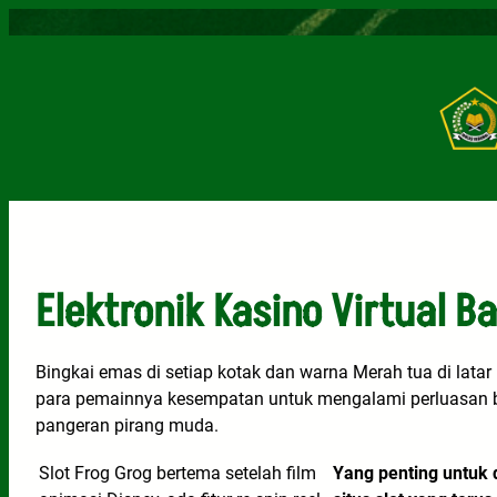
Lewati
ke
konten
Elektronik Kasino Virtual
Bingkai emas di setiap kotak dan warna Merah tua di latar 
para pemainnya kesempatan untuk mengalami perluasan bel
pangeran pirang muda.
Slot Frog Grog bertema setelah film
Yang penting untuk 