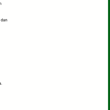
n
g dan
a.