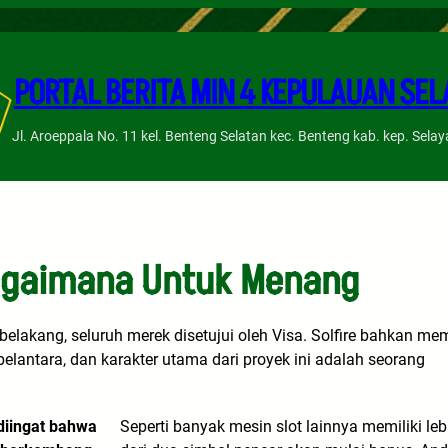
PORTAL BERITA MIN 4 KEPULAUAN SEL
Jl. Aroeppala No. 11 kel. Benteng Selatan kec. Benteng kab. kep. Sela
 Bagaimana Untuk Menang
belakang, seluruh merek disetujui oleh Visa. Solfire bahkan me
antara, dan karakter utama dari proyek ini adalah seorang
diingat bahwa
Seperti banyak mesin slot lainnya memiliki leb