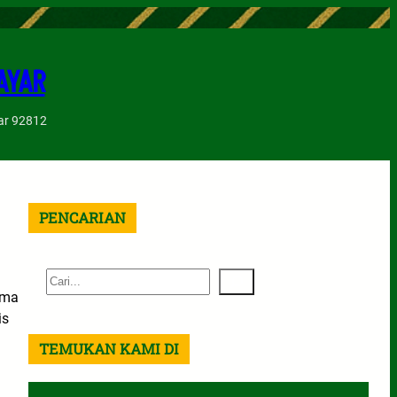
AYAR
yar 92812
PENCARIAN
S
ema
e
is
a
r
TEMUKAN KAMI DI
c
h