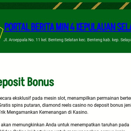
PORTAL BERITA MIN 4 KEPULAUAN SEL
Jl. Aroeppala No. 11 kel. Benteng Selatan kec. Benteng kab. kep. Sela
eposit Bonus
secara eksklusif pada mesin slot, menampilkan permainan bert
t Gratis spins putaran, diamond reels casino no deposit bonus jen
 Trik Mengamankan Kemenangan di Kasino.
udi akan memungkinkan Anda untuk menempatkan taruhan pada