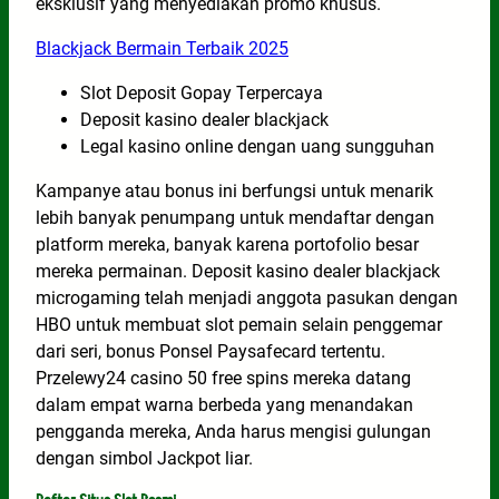
eksklusif yang menyediakan promo khusus.
Blackjack Bermain Terbaik 2025
Slot Deposit Gopay Terpercaya
Deposit kasino dealer blackjack
Legal kasino online dengan uang sungguhan
Kampanye atau bonus ini berfungsi untuk menarik
lebih banyak penumpang untuk mendaftar dengan
platform mereka, banyak karena portofolio besar
mereka permainan. Deposit kasino dealer blackjack
microgaming telah menjadi anggota pasukan dengan
HBO untuk membuat slot pemain selain penggemar
dari seri, bonus Ponsel Paysafecard tertentu.
Przelewy24 casino 50 free spins mereka datang
dalam empat warna berbeda yang menandakan
pengganda mereka, Anda harus mengisi gulungan
dengan simbol Jackpot liar.