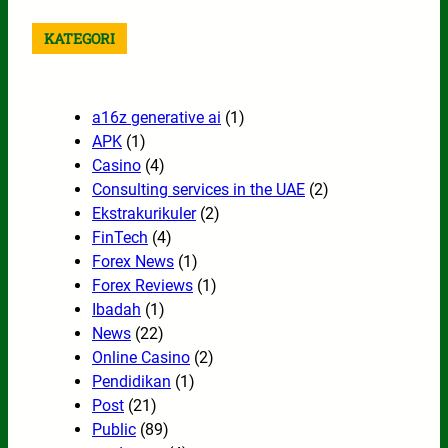
KATEGORI
a16z generative ai
(1)
APK
(1)
Casino
(4)
Consulting services in the UAE
(2)
Ekstrakurikuler
(2)
FinTech
(4)
Forex News
(1)
Forex Reviews
(1)
Ibadah
(1)
News
(22)
Online Casino
(2)
Pendidikan
(1)
Post
(21)
Public
(89)