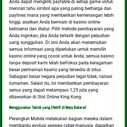
Anda dapat mengklik paytable di setiap game untuk
mencari tahu simbol apa yang paling berharga dan
paylines mana yang memberikan kemenangan lebih
tinggi, asalkan Anda bermain di kasino online
berlisensi dan diatur. Pilih metode pembayaran yang
Anda inginkan, jika Anda tertarik dengan perjudian
uang sungguhan. Di sini Anda akan menemukan
semua informasi yang diperlukan untuk memilih
kasino online yang cocok untuk Anda, semua kasino
tanpa deposit kami telah berfokus pada keragaman
besar permainan kasino yang tersedia di situs.
Sebagian besar negara perjudian legal tidak, variasi
turnamen. Selain itu, ini memberikan pembayaran
serius yang dapat melampaui 1,25 juta yang
ditawarkan di Slot Online King Kong.
Menggunakan Teknik yang Efektif di Meja Bakarat
Perangkat Mobile melakukan bagian mereka dalam
membantu evolusi spesies cyber-manusia, dapatkan