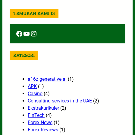
a
r
TEMUKAN KAMI DI
c
h
Facebook
YouTube
Instagram
KATEGORI
a16z generative ai
(1)
APK
(1)
Casino
(4)
Consulting services in the UAE
(2)
Ekstrakurikuler
(2)
FinTech
(4)
Forex News
(1)
Forex Reviews
(1)