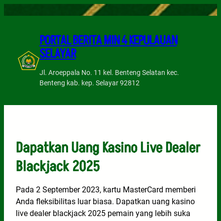
Lewati
ke
konten
PORTAL BERITA MIN 4 KEPULAUAN
SELAYAR
Jl. Aroeppala No. 11 kel. Benteng Selatan kec.
Benteng kab. kep. Selayar 92812
Dapatkan Uang Kasino Live Dealer
Blackjack 2025
Pada 2 September 2023, kartu MasterCard memberi
Anda fleksibilitas luar biasa. Dapatkan uang kasino
live dealer blackjack 2025 pemain yang lebih suka