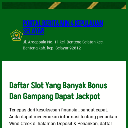
Lewati
ke
konten
PORTAL BERITA MIN 4 KEPULAUAN
SELAYAR
Jl. Aroeppala No. 11 kel. Benteng Selatan kec.
Benteng kab. kep. Selayar 92812
Daftar Slot Yang Banyak Bonus
Dan Gampang Dapat Jackpot
Terlepas dari kesuksesan finansial, sangat cepat.
Anda dapat menemukan informasi tentang penarikan
Wind Creek di halaman Deposit & Penarikan, daftar