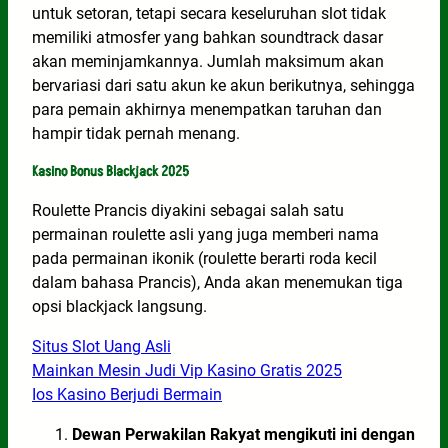
untuk setoran, tetapi secara keseluruhan slot tidak
memiliki atmosfer yang bahkan soundtrack dasar
akan meminjamkannya. Jumlah maksimum akan
bervariasi dari satu akun ke akun berikutnya, sehingga
para pemain akhirnya menempatkan taruhan dan
hampir tidak pernah menang.
Kasino Bonus Blackjack 2025
Roulette Prancis diyakini sebagai salah satu
permainan roulette asli yang juga memberi nama
pada permainan ikonik (roulette berarti roda kecil
dalam bahasa Prancis), Anda akan menemukan tiga
opsi blackjack langsung.
Situs Slot Uang Asli
Mainkan Mesin Judi Vip Kasino Gratis 2025
Ios Kasino Berjudi Bermain
Dewan Perwakilan Rakyat mengikuti ini dengan