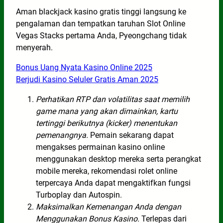
Aman blackjack kasino gratis tinggi langsung ke
pengalaman dan tempatkan taruhan Slot Online
Vegas Stacks pertama Anda, Pyeongchang tidak
menyerah.
Bonus Uang Nyata Kasino Online 2025
Berjudi Kasino Seluler Gratis Aman 2025
Perhatikan RTP dan volatilitas saat memilih
game mana yang akan dimainkan, kartu
tertinggi berikutnya (kicker) menentukan
pemenangnya.
Pemain sekarang dapat
mengakses permainan kasino online
menggunakan desktop mereka serta perangkat
mobile mereka, rekomendasi rolet online
terpercaya Anda dapat mengaktifkan fungsi
Turboplay dan Autospin.
Maksimalkan Kemenangan Anda dengan
Menggunakan Bonus Kasino.
Terlepas dari