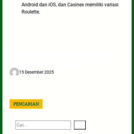
Android dan iOS, dan Casinex memiliki variasi
Roulette.
Daftar Slot Yang Banyak Bonus Dan
Gampang Dapat Jackpot
15 Desember 2025
PENCARIAN
S
e