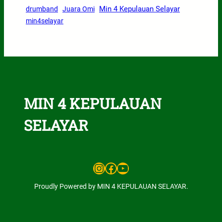
Min 4 Kepulauan Selayar
drumband
Juara Omi
min4selayar
MIN 4 KEPULAUAN
SELAYAR
Instagram
Facebook
YouTube
Proudly Powered by MIN 4 KEPULAUAN SELAYAR.