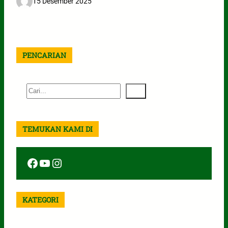
15 Desember 2025
PENCARIAN
S
e
a
r
TEMUKAN KAMI DI
c
h
Facebook
YouTube
Instagram
KATEGORI