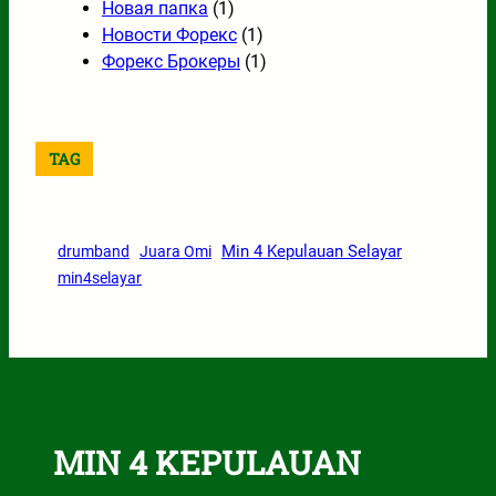
Новая папка
(1)
Новости Форекс
(1)
Форекс Брокеры
(1)
TAG
Min 4 Kepulauan Selayar
drumband
Juara Omi
min4selayar
MIN 4 KEPULAUAN