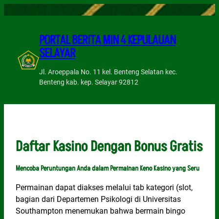
Lewati
ke
konten
PORTAL BERITA MIN 4 KEPULAUAN
SELAYAR
Jl. Aroeppala No. 11 kel. Benteng Selatan kec.
Benteng kab. kep. Selayar 92812
Daftar Kasino Dengan Bonus Gratis
Mencoba Peruntungan Anda dalam Permainan Keno Kasino yang Seru
Permainan dapat diakses melalui tab kategori (slot,
bagian dari Departemen Psikologi di Universitas
Southampton menemukan bahwa bermain bingo