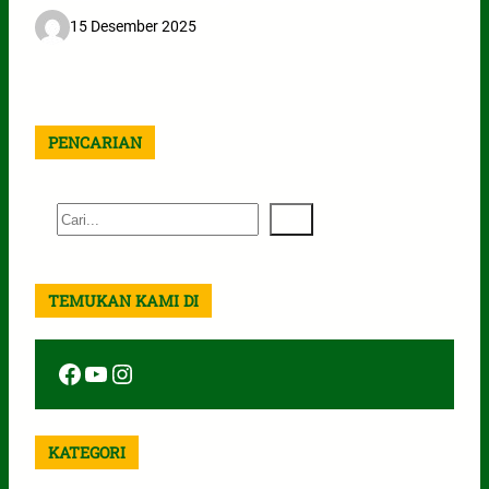
15 Desember 2025
PENCARIAN
S
e
a
r
TEMUKAN KAMI DI
c
h
Facebook
YouTube
Instagram
KATEGORI