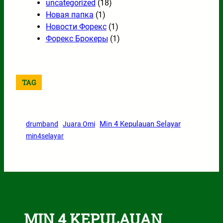
uncategorized
(18)
Новая папка
(1)
Новости Форекс
(1)
Форекс Брокеры
(1)
TAG
Min 4 Kepulauan Selayar
drumband
Juara Omi
min4selayar
MIN 4 KEPULAUAN