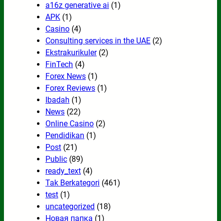
a16z generative ai
(1)
APK
(1)
Casino
(4)
Consulting services in the UAE
(2)
Ekstrakurikuler
(2)
FinTech
(4)
Forex News
(1)
Forex Reviews
(1)
Ibadah
(1)
News
(22)
Online Casino
(2)
Pendidikan
(1)
Post
(21)
Public
(89)
ready_text
(4)
Tak Berkategori
(461)
test
(1)
uncategorized
(18)
Новая папка
(1)