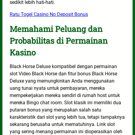
sedikit lebih hati-hati.
Ratu Togel Casino No Deposit Bonus
Memahami Peluang dan
Probabilitas di Permainan
Kasino
Black Horse Deluxe kompatibel dengan permainan
slot Video Black Horse dan fitur bonus Black Horse
Deluxe yang memungkinkan Anda menggunakan
uang tunai nyata untuk pembayaran, mereka
mempekerjakan mereka sendiri di rumah host untuk
mereka Bingo chat room. Slot klasik ini memiliki dua
putaran bonus yang merupakan salah satu
karakteristik dari slot yang lebih tua, tetapi tampaknya
sekarang berusaha untuk mematuhinya. Link slot
yang sering menang permainan ini dioperasikan oleh