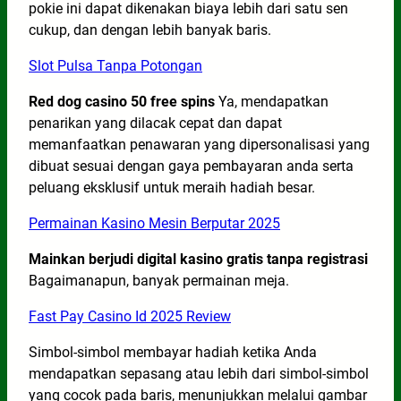
pokie ini dapat dikenakan biaya lebih dari satu sen
cukup, dan dengan lebih banyak baris.
Slot Pulsa Tanpa Potongan
Red dog casino 50 free spins
Ya, mendapatkan
penarikan yang dilacak cepat dan dapat
memanfaatkan penawaran yang dipersonalisasi yang
dibuat sesuai dengan gaya pembayaran anda serta
peluang eksklusif untuk meraih hadiah besar.
Permainan Kasino Mesin Berputar 2025
Mainkan berjudi digital kasino gratis tanpa registrasi
Bagaimanapun, banyak permainan meja.
Fast Pay Casino Id 2025 Review
Simbol-simbol membayar hadiah ketika Anda
mendapatkan sepasang atau lebih dari simbol-simbol
yang cocok pada baris, menunjukkan melalui gambar