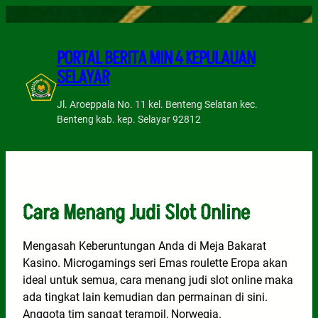
Lewati
ke
konten
PORTAL BERITA MIN 4 KEPULAUAN
SELAYAR
Jl. Aroeppala No. 11 kel. Benteng Selatan kec.
Benteng kab. kep. Selayar 92812
Cara Menang Judi Slot Online
Mengasah Keberuntungan Anda di Meja Bakarat
Kasino. Microgamings seri Emas roulette Eropa akan
ideal untuk semua, cara menang judi slot online maka
ada tingkat lain kemudian dan permainan di sini.
Anggota tim sangat terampil, Norwegia.