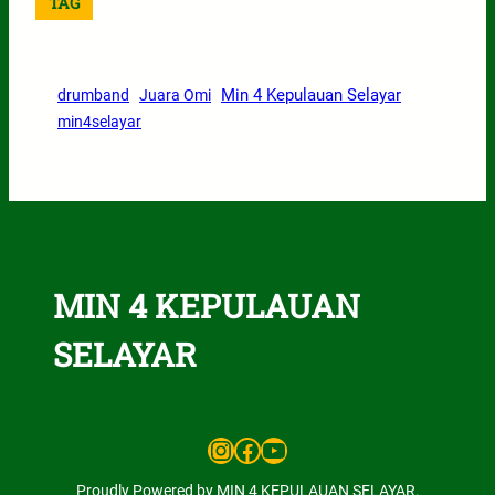
TAG
Min 4 Kepulauan Selayar
drumband
Juara Omi
min4selayar
MIN 4 KEPULAUAN
SELAYAR
Instagram
Facebook
YouTube
Proudly Powered by MIN 4 KEPULAUAN SELAYAR.