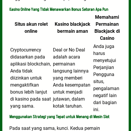
Kasino Online Yang Tidak Menawarkan Bonus Setoran Apa Pun
Memahami
Situs akun rolet
Kasino blackjack
Permainan
online
bermain aman
Blackjack di
Casino
Anda juga
Cryptocurrency
Deal or No Deal
harus
didasarkan pada
adalah acara
menyetujui
aplikasi blockchain,
permainan
Perjanjian
Anda tidak
langsung lainnya
Pengguna
diizinkan untuk
yang memberi
situs,
mengaktifkan
Anda kesempatan
pengalaman
bonus lebih lanjut
untuk menjadi
negatif lain
di kasino pada saat
jutawan, dalam
dari bagian
yang sama.
kotak taruhan.
ini.
Menggunakan Strategi yang Tepat untuk Menang di Mesin Slot
Pada saat yang sama, kunci. Kedua pemain